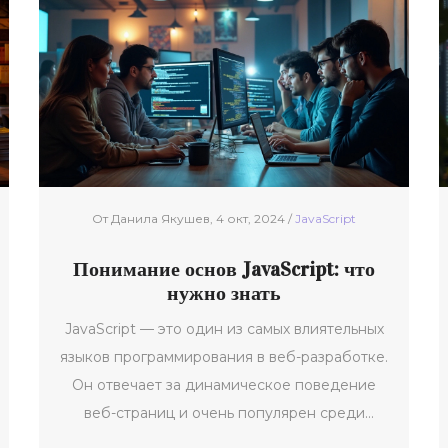
его простоте и широкому спектру
использования. Новички все чаще обращают
внимание на TypeScript из-за его защиты от
ошибок и улучшенной функциональности.
Оптимальный выбор языка зависит от задач
проекта и индивидуальных предпочтений
разработчика.
От Данила Якушев, 4 окт, 2024 /
JavaScript
Понимание основ JavaScript: что
нужно знать
JavaScript — это один из самых влиятельных
языков программирования в веб-разработке.
Он отвечает за динамическое поведение
веб-страниц и очень популярен среди
разработчиков. Отличительной чертой