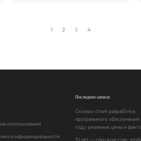
JavaScript является его способность
работать как на стороне клиента, так и на
стороне сервера. Это делает его
1
2
3
4
универсальным инструментом для создания
интерактивных компонент на сайтах и веб-
приложениях. Узнайте больше о его
истории, особенностях и преимуществах.
Последние записи
Сколько стоит разработка
программного обеспечения 
ия использования
году: реальные цены и факт
тика конфиденциальности
35 лет — слишком стар, чтоб