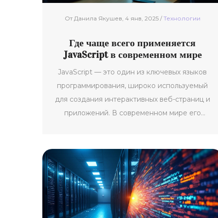
От Данила Якушев, 4 янв, 2025 /
Технологии
Где чаще всего применяется
JavaScript в современном мире
JavaScript — это один из ключевых языков
программирования, широко используемый
для создания интерактивных веб-страниц и
приложений. В современном мире его
можно найти везде: от веб-разработки до
серверных приложений и мобильных
устройств. Эта статья рассматривает
основные области использования JavaScript,
такие как интерактивность на веб-страницах,
серверные технологии, мобильные
приложения и даже игры. Мы также