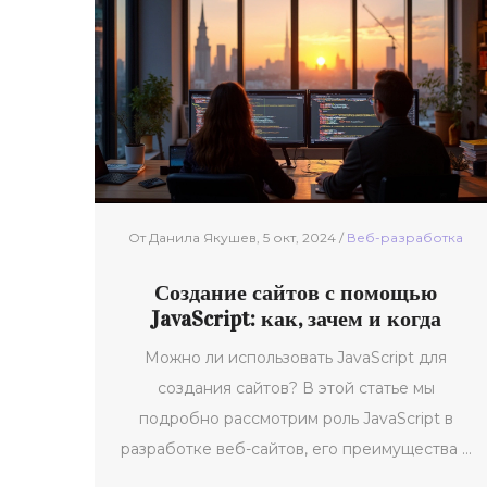
включают адаптивность, возможность
создания эффектных веб-интерфейсов и
интеграцию с другими технологиями. В
статье обсуждаются различные аспекты
языка, чтобы помочь определить, подходит
ли он для вашего проекта или карьеры.
Рассмотрены также интересные факты и
советы по использованию JavaScript.
От Данила Якушев, 5 окт, 2024 /
Веб-разработка
Создание сайтов с помощью
JavaScript: как, зачем и когда
Можно ли использовать JavaScript для
создания сайтов? В этой статье мы
подробно рассмотрим роль JavaScript в
разработке веб-сайтов, его преимущества и
недостатки. Узнайте, какие инструменты и