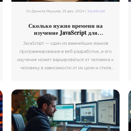
От Данила Якушев, 23 дек, 2024 /
JavaScript
Сколько нужно времени на
изучение JavaScript для
начинающих
JavaScript — один из важнейших языков
программирования в веб-разработке, и его
изучение может варьироваться от человека к
человеку в зависимости от их цели и стиля
обучения. Понять основы JavaScript можно
за несколько недель, но для глубокого
понимания может потребоваться больше
времени. В данной статье рассмотрены
ключевые аспекты, которые могут повлиять
на продолжительность изучения, а также
полезные советы для ускорения этого