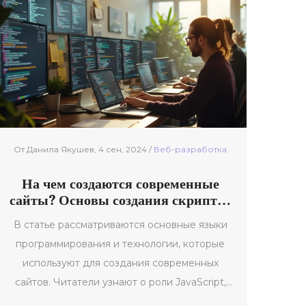
недостатки. Упоминается, как инструменты
вроде фреймворков могут облегчить
процесс разработки. Также советы помогут
начинающим разработчикам сделать
осознанный выбор.
От Данила Якушев, 4 сен, 2024 /
Веб-разработка
На чем создаются современные
сайты? Основы создания скриптов
для сайта
В статье рассматриваются основные языки
программирования и технологии, которые
используют для создания современных
сайтов. Читатели узнают о роли JavaScript,
HTML, CSS, и серверных языков в веб-