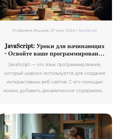
проекта.
От Данила Якушев, 27 ноя, 2024 /
JavaScript
JavaScript: Уроки для начинающих
- Освойте ваше программирование
с основ
JavaScript — это язык программирования,
который широко используется для создания
интерактивных веб-сайтов. С его помощью
можно добавить динамическое содержимое,
такое как выпадающие меню, анимации и
многое другое. Этот язык с каждым годом
становится всё популярнее среди
разработчиков благодаря своей простоте и
возможности интеграции с HTML и CSS.