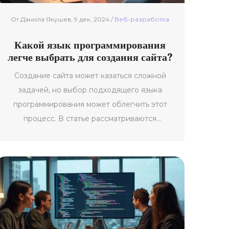
От Данила Якушев, 9 дек, 2024 /
Веб-разработка
Какой язык программирования
легче выбрать для создания сайта?
Создание сайта может казаться сложной
задачей, но выбор подходящего языка
программирования может облегчить этот
процесс. В статье рассматриваются
популярные языки, такие как HTML, CSS,
JavaScript, Python и PHP, и их применение в
веб-разработке. Узнайте, какой из них лучше
всего подходит для вашего проекта и какие
преимущества они предлагают. Это поможет
не только сэкономить время, но и достигнуть
лучших результатов в создании вашего веб-