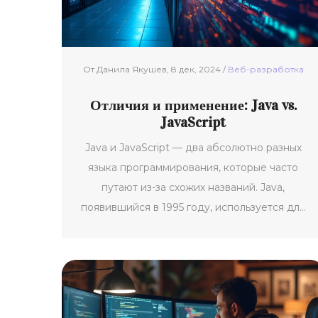
разберем, как JavaScript помогает
разработчикам создавать более динамичные
и привлекательные интерфейсы для
пользователей.
От Данила Якушев, 8 дек, 2024 /
Веб-разработка
Отличия и применение: Java vs.
JavaScript
Java и JavaScript — два абсолютно разных
языка программирования, которые часто
путают из-за схожих названий. Java,
появившийся в 1995 году, используется для
создания серверных приложений, тогда как
JavaScript, созданный в 1995 году для веб-
браузеров, оживляет сайты и делает их
интерактивными. Каждый из этих языков
имеет свои особенности и применяется в