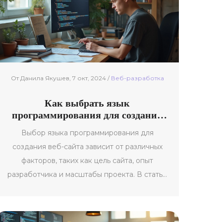
После освоения JavaScript, вы сможете
общаться с DOM, выполнять HTTP-запросы и
создавать различные элементы на веб-
странице. В статье мы рассмотрим основные
аспекты этого языка и объясним, почему он
так важен в современном веб-разработке.
От Данила Якушев, 7 окт, 2024 /
Веб-разработка
Как выбрать язык
программирования для создания
сайта
Выбор языка программирования для
создания веб-сайта зависит от различных
факторов, таких как цель сайта, опыт
разработчика и масштабы проекта. В статье
рассматриваются популярные языки
программирования, включая JavaScript, PHP,
Python и другие, а также их преимущества и