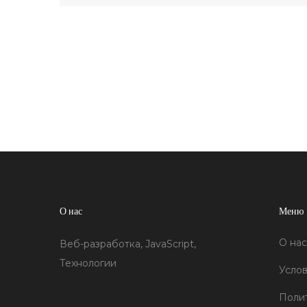
техники помогут эффективно использовать
JavaScript. Мы также обсудим, как подходит
ли данная технология для ваших задач и как
улучшить пользовательский опыт.
Предлагаем полезные советы и интересные
факты об использовании JavaScript в веб-
разработке.
О нас
Меню
О нас
Веб-разработка, JavaScript,
Технологии
Услов
Поли