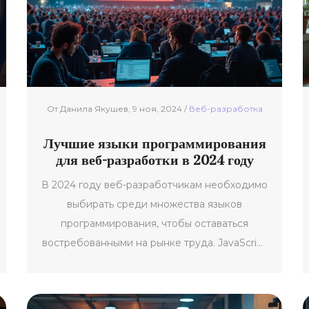
системам и деталям, которые следует учесть
при их использовании. Каждый веб-
разработчик найдет полезные практические
рекомендации со сравнением различных
CMS.
От Данила Якушев, 9 ноя, 2024 /
Веб-разработка
Лучшие языки программирования
для веб-разработки в 2024 году
В 2024 году веб-разработчикам необходимо
выбирать среди множества языков
программирования, чтобы оставаться
востребованными на рынке труда. JavaScript
продолжает удерживать лидерские позиции
благодаря гибкости и универсальности.
Python стремительно догоняет благодаря