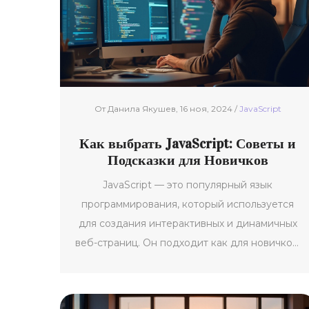
различных областях разработки.
Разобравшись в их различиях, можно
выбрать оптимальный инструмент для своей
задачи.
От Данила Якушев, 16 ноя, 2024 /
JavaScript
Как выбрать JavaScript: Советы и
Подсказки для Новичков
JavaScript — это популярный язык
программирования, который используется
для создания интерактивных и динамичных
веб-страниц. Он подходит как для новичков,
так и для опытных разработчиков из-за
своей гибкости и широкого сообщества
поддержки. Особенности JavaScript