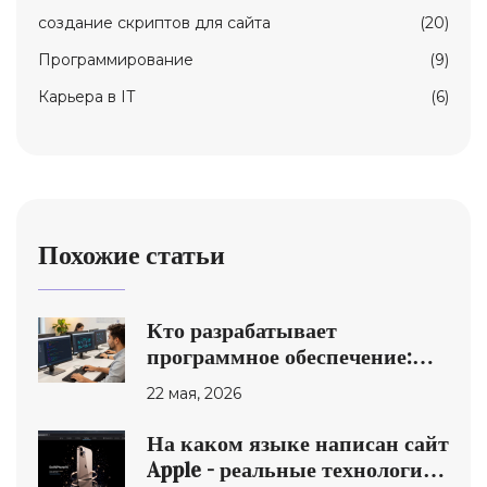
создание скриптов для сайта
(20)
Программирование
(9)
Карьера в IT
(6)
Похожие статьи
Кто разрабатывает
программное обеспечение:
роли, навыки и путь в IT
22 мая, 2026
На каком языке написан сайт
Apple - реальные технологии