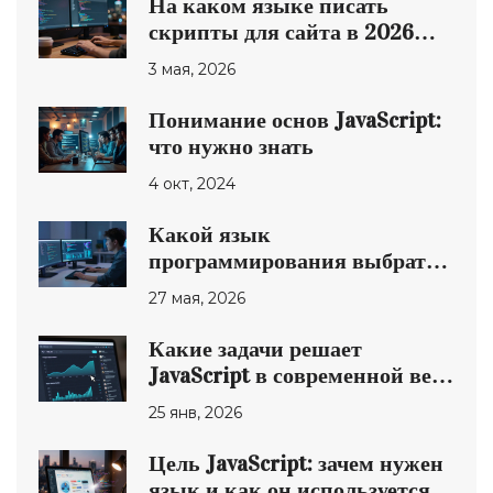
На каком языке писать
скрипты для сайта в 2026
году: JavaScript, Python или
3 мая, 2026
PHP?
Понимание основ JavaScript:
что нужно знать
4 окт, 2024
Какой язык
программирования выбрать
в 2024 году: рейтинг и советы
27 мая, 2026
Какие задачи решает
JavaScript в современной веб-
разработке
25 янв, 2026
Цель JavaScript: зачем нужен
язык и как он используется