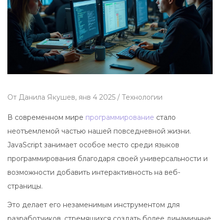
От
Данила Якушев,
янв 4 2025 /
Технологии
В современном мире
программирование
стало
неотъемлемой частью нашей повседневной жизни.
JavaScript занимает особое место среди языков
программирования благодаря своей универсальности и
возможности добавить интерактивность на веб-
страницы.
Это делает его незаменимым инструментом для
разработчиков, стремящихся создать более динамичные