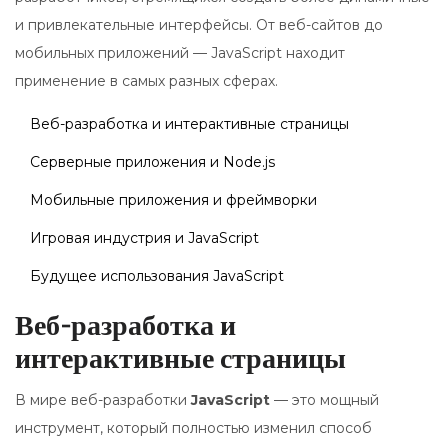
и привлекательные интерфейсы. От веб-сайтов до
мобильных приложений — JavaScript находит
применение в самых разных сферах.
Веб-разработка и интерактивные страницы
Серверные приложения и Node.js
Мобильные приложения и фреймворки
Игровая индустрия и JavaScript
Будущее использования JavaScript
Веб-разработка и
интерактивные страницы
В мире веб-разработки
JavaScript
— это мощный
инструмент, который полностью изменил способ