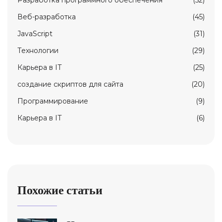
Разработка программного обеспечения
(52)
Веб-разработка
(45)
JavaScript
(31)
Технологии
(29)
Карьерa в IT
(25)
создание скриптов для сайта
(20)
Программирование
(9)
Карьера в IT
(6)
Похожие статьи