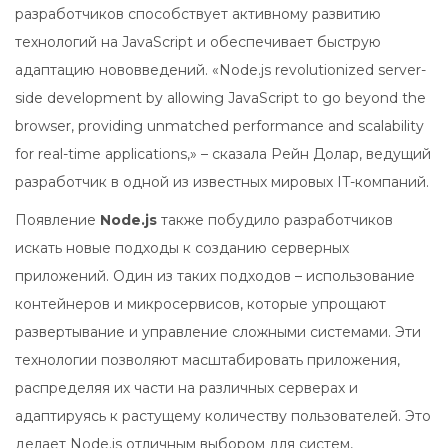
разработчиков способствует активному развитию
технологий на JavaScript и обеспечивает быструю
адаптацию нововведений. «Node.js revolutionized server-
side development by allowing JavaScript to go beyond the
browser, providing unmatched performance and scalability
for real-time applications,» – сказала Рейн Долар, ведущий
разработчик в одной из известных мировых IT-компаний.
Появление
Node.js
также побудило разработчиков
искать новые подходы к созданию серверных
приложений. Один из таких подходов – использование
контейнеров и микросервисов, которые упрощают
развертывание и управление сложными системами. Эти
технологии позволяют масштабировать приложения,
распределяя их части на различных серверах и
адаптируясь к растущему количеству пользователей. Это
делает Node.js отличным выбором для систем,