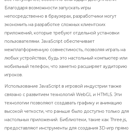
Благодаря возможности запускать игры
непосредственно в браузерах, разработчики могут
экономить на разработке сложных клиентских
приложений, которые требуют отдельной установки
пользователями. JavaScript обеспечивает
межплатформенную совместимость, позволяя играть на
любых устройствах, будь это настольный компьютер или
мобильный телефон, что заметно расширяет аудиторию
игроков.
Использование JavaScript в игровой индустрии также
связано с развитием технологий WebGL и HTML5. Эти
технологии позволяют создавать графику и анимацию
высокой четкости, что раньше было доступно только для
настольных приложений. Библиотеки, такие как Three.js,
предоставляют инструменты для создания 3D-игр прямо