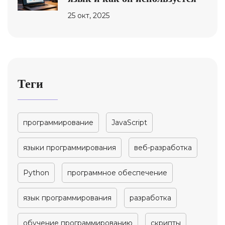
25 окт, 2025
Теги
программирование
JavaScript
языки программирования
веб-разработка
Python
программное обеспечение
язык программирования
разработка
обучение программированию
скрипты