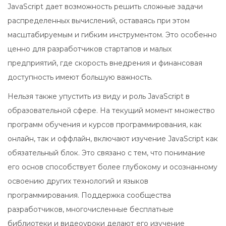
JavaScript дает возможность решить сложные задачи
распределенных вычислений, оставаясь при этом
масштабируемым и гибким инструментом. Это особенно
ценно для разработчиков стартапов и малых
предприятий, где скорость внедрения и финансовая
доступность имеют большую важность.
Нельзя также упустить из виду и роль JavaScript в
образовательной сфере. На текущий момент множество
программ обучения и курсов программирования, как
онлайн, так и оффлайн, включают изучение JavaScript как
обязательный блок. Это связано с тем, что понимание
его основ способствует более глубокому и осознанному
освоению других технологий и языков
программирования. Поддержка сообщества
разработчиков, многочисленные бесплатные
библиотеки и видеоуроки делают его изучение