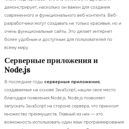
демонстрирует, насколько он важен для создания
современного и функционального веб-контента. Веб-
разработчики могут создавать не только красивые, но и
очень функциональные сайты. Это делает интернет
более удобным и доступным для пользователей по
всему миру.
Серверные приложения и
Node.js
В последние годы
серверные приложения
,
создаваемые на основе JavaScript, нашли свое место
благодаря появления Node.js. Node.js позволяет
запускать JavaScript на стороне сервера, что приносит
множество преимуществ. Главный из них — это
возможность использовать один язык программирования