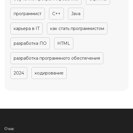
программист
C++
Java
карьера в IT
как стать программистом
разработка ПО
HTML
разработка программного обеспечения
2024
кодирование
О нас