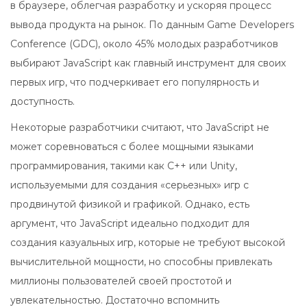
в браузере, облегчая разработку и ускоряя процесс
вывода продукта на рынок. По данным Game Developers
Conference (GDC), около 45% молодых разработчиков
выбирают JavaScript как главный инструмент для своих
первых игр, что подчеркивает его популярность и
доступность.
Некоторые разработчики считают, что JavaScript не
может соревноваться с более мощными языками
программирования, такими как C++ или Unity,
используемыми для создания «серьезных» игр с
продвинутой физикой и графикой. Однако, есть
аргумент, что JavaScript идеально подходит для
создания казуальных игр, которые не требуют высокой
вычислительной мощности, но способны привлекать
миллионы пользователей своей простотой и
увлекательностью. Достаточно вспомнить