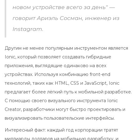
новом устройстве всего за день" —
говорит Ариэль Сосман, инженер из
Instagram.
Другим не менее популярным инструментом является
Ionic, который позволяет создавать гибридные
приложения, выглядящие одинаково на всех
устройствах. Используя комбинацию front-end
технологий, таких как HTML, CSS и JavaScript, Ionic
предлагает более лёгкий путь к мобильной разработке.
С помощью своего визуального инструмента Ionic
Creator, разработчики могут быстро проектировать и
визуализировать пользовательские интерфейсы.
Интересный факт: каждый год корпорации тратят
миллиарды долларов на мобильную разработку, и