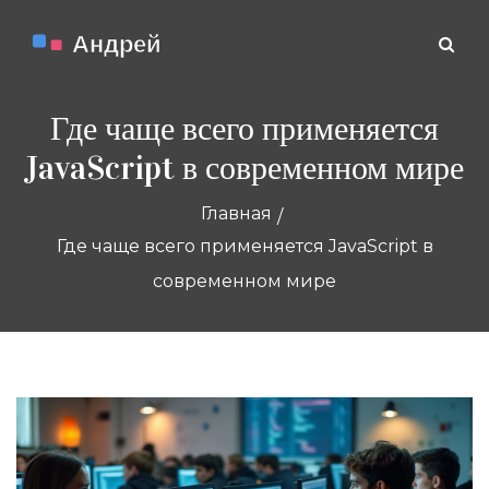
Где чаще всего применяется
JavaScript в современном мире
Главная
Где чаще всего применяется JavaScript в
современном мире