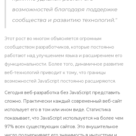
возможностей благодаря поддержке
сообщества и развитию технологий."
Этот рост во многом объясняется огромным
сообществом разработчиков, которые постоянно
работают над улучшением языка и расширением его
функциональности. Более того, динамичное развитие
веб-технологий приводит к тому, что границы
возможностей JavaScript постоянно расширяются.
Сегодня веб-разработка без JavaScript представить
сложно. Практически каждый современный веб-сайт
использует его в том или ином виде. Статистика
показывает, что JavaScript используется на более чем
97% всех существующих сайтов. Это внушительное
число подчеркивает его значимость в индустрии и