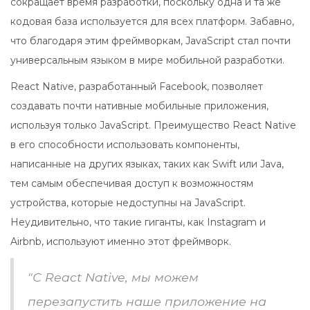
сокращает время разработки, поскольку одна и та же
кодовая база используется для всех платформ. Забавно,
что благодаря этим фреймворкам, JavaScript стал почти
универсальным языком в мире мобильной разработки.
React Native, разработанный Facebook, позволяет
создавать почти нативные мобильные приложения,
используя только JavaScript. Преимущество React Native
в его способности использовать компоненты,
написанные на других языках, таких как Swift или Java,
тем самым обеспечивая доступ к возможностям
устройства, которые недоступны на JavaScript.
Неудивительно, что такие гиганты, как Instagram и
Airbnb, используют именно этот фреймворк.
"С React Native, мы можем
перезапустить наше приложение на