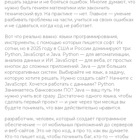
решать задачи и не бояться ошибок.
Многие думают, что
нужно быть гением математики или закончить
технический вуз. На практике — нет. Главное — умение
разбивать проблемы на части, учиться на своих ошибках
и не сдаваться, когда код не работает.
Вот что реально важно:
языки программирования
,
инструменты, с помощью которых пишется софт
. Их
сотни, но в 2025 году в США и России доминируют три:
Python
,
JavaScript
и
Java
. Python — для автоматизации,
анализа данных и ИИ. JavaScript — для веба, от простых
кнопок до сложных приложений. Java — для больших
корпоративных систем. Выбирайте не язык, а задачу,
которую хотите решать. Нужно создать сайт? Начните с
JavaScript. Хочется работать с данными? Python.
Занимаетесь банковским ПО? Java — ваш путь.
Не
нужно учить всё сразу. Достаточно одного языка, чтобы
сделать первый проект — и уже через три месяца вы
будете понимать, что вам действительно нравится.
разработчик
,
человек, который создаёт программное
обеспечение — от мобильных приложений до серверов
и веб-сайтов
. Это не про код, а про то, как вы думаете.
Кто-то пишет код, чтобы починить баг, кто-то — чтобы