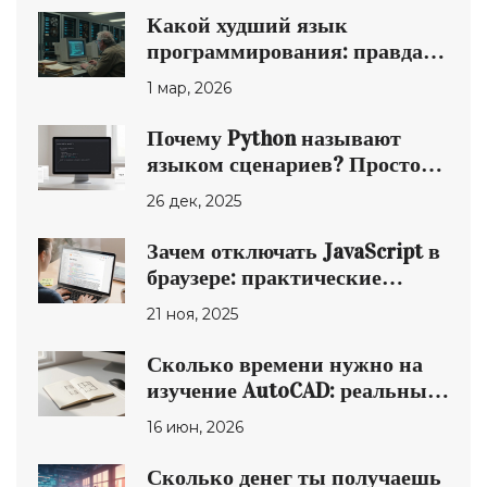
Какой худший язык
программирования: правда о
самых проблемных языках
1 мар, 2026
Почему Python называют
языком сценариев? Простое
объяснение для начинающих
26 дек, 2025
Зачем отключать JavaScript в
браузере: практические
причины и когда это
21 ноя, 2025
помогает
Сколько времени нужно на
изучение AutoCAD: реальные
сроки для новичков и профи
16 июн, 2026
Сколько денег ты получаешь