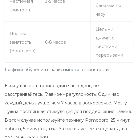
Частичная
3-5 часов
блоками по
у
занятость
часу
Целыми
Полная
И
днями, с
занятость
6-8 часов
пе
жесткими
(Bootcamp)
из
перерывами
Графики обучения в зависимости от занятости
Если у вас есть только один час в день, не
расстраивайтесь. Главное - регулярность. Один час
каждый день лучше, чем 7 часов в воскресенье. Мозгу
нужна постоянная стимуляция для поддержания навыка.
В этом случае используйте технику Pomodoro: 25 минут
работы, 5 минут отдыха. За час вы успеете сделать два
полноценных цикла.