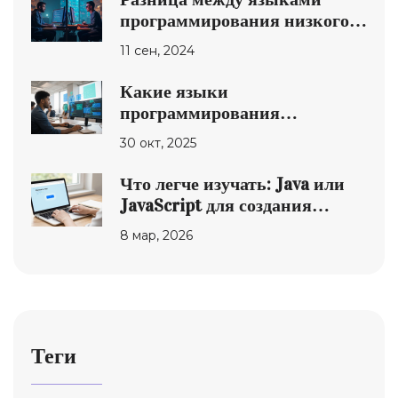
программирования низкого и
высокого уровня
11 сен, 2024
Какие языки
программирования
востребованы в США в 2025
30 окт, 2025
году
Что легче изучать: Java или
JavaScript для создания
скриптов для сайта?
8 мар, 2026
Теги