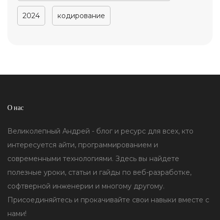
2024
кодирование
О нас
Великолепный Андрей - блог и ресурс для всех, кто
интересуется айти, программированием и
современными технологиями. Здесь вы найдете
полезные уроки, статьи и гайды по веб-разработке,
софтверной инженерии и многому другому.
Присоединяйтесь и прокачивайте свои навыки вместе с
нами!