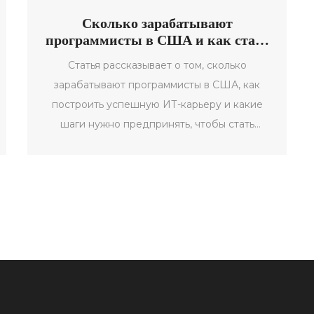
Сколько зарабатывают
программисты в США и как стать
одним из них
Статья рассказывает о том, сколько
зарабатывают программисты в США, как
построить успешную ИТ-карьеру и какие
шаги нужно предпринять, чтобы стать
профессиональным разработчиком. Внутри
вы найдете полезные советы, интересные
факты и информацию о самых популярных
направлениях в сфере программирования.