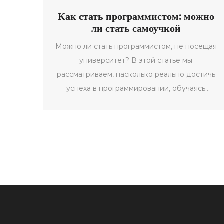
Как стать программистом: можно
ли стать самоучкой
Можно ли стать программистом, не посещая
университет? В этой статье мы
рассматриваем, насколько реально достичь
успеха в программировании, обучаясь
самостоятельно. Также делимся полезными
советами и интересными фактами по пути к
профессии программиста. The piece will be
helpful for those starting their coding journey.