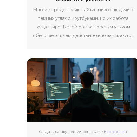
Многие представляют айтишников людьми в
тёмных углах с ноутбуками, но их работа
куда шире. В этой статье простым языком
объясняется, чем действительно занимаются
специалисты в IT. Разбираемся, что входит в
их обязанности, какие бывают направления
и насколько сложно стать айтишником.
Также подсказываю, какие навыки развивать
и где реально начать карьеру без мифов и
пафоса. Всё — по делу и без непонятных
терминов.
От Данила Якушев, 28 сен, 2024 /
Карьерa в IT