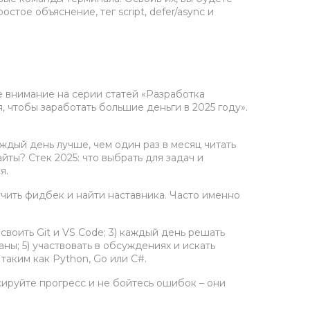
тое объяснение, тег script, defer/async и
е внимание на серии статей «Разработка
 чтобы заработать большие деньги в 2025 году».
дый день лучше, чем один раз в месяц читать
йты? Стек 2025: что выбрать для задач и
я.
чить фидбек и найти наставника. Часто именно
освоить Git и VS Code; 3) каждый день решать
ны; 5) участвовать в обсуждениях и искать
аким как Python, Go или C#.
сируйте прогресс и не бойтесь ошибок – они