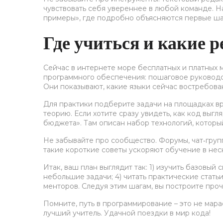
чувствовать себя увереннее в любой команде. На 
примеры», где подробно объясняются первые шаги
Где учиться и какие 
Сейчас в интернете море бесплатных и платных м
программного обеспечения: пошаговое руководст
Они показывают, какие языки сейчас востребован
Для практики подберите задачи на площадках вр
теорию. Если хотите сразу увидеть, как код выгл
бюджета». Там описан набор технологий, которы
Не забывайте про сообщество. Форумы, чат‑груп
такие короткие советы ускоряют обучение в неск
Итак, ваш план выглядит так: 1) изучить базовый 
небольшие задачи; 4) читать практические статьи
менторов. Следуя этим шагам, вы построите про
Помните, путь в программирование – это не мара
лучший учитель. Удачной поездки в мир кода!