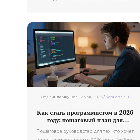
тьюториальной пропасти и составьте свой
график обучения.
От Данила Якушев, 12 мая, 2026 /
Карьерa в IT
Как стать программистом в 2026
году: пошаговый план для
новичков
Пошаговое руководство для тех, кто хочет