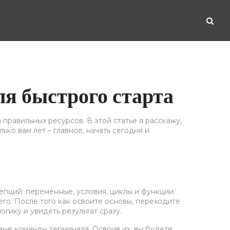
ля быстрого старта
 правильных ресурсов. В этой статье я расскажу,
ько вам лет – главное, начать сегодня и
епций: переменные, условия, циклы и функции.
чего. После того как освоите основы, переходите
огику и увидеть результат сразу.
овые команды терминала. Освоив их, вы будете