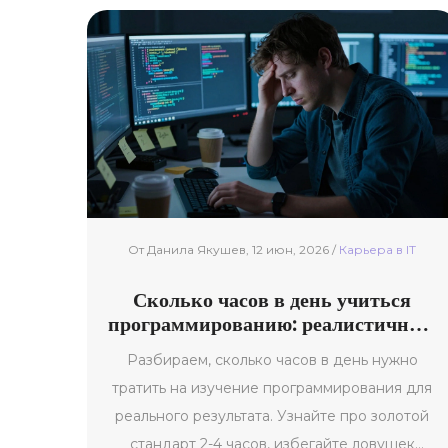
От Данила Якушев, 12 июн, 2026 /
Карьера в IT
Сколько часов в день учиться
программированию: реалистичный
план для новичков
Разбираем, сколько часов в день нужно
тратить на изучение программирования для
реального результата. Узнайте про золотой
стандарт 2-4 часов, избегайте ловушек