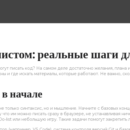
истом: реальные шаги д
могут писать код? На самом деле достаточно желания, плана и
ны и где искать материалы, которые работают. Не важно, скол
в начале
не только синтаксис, но и мышление. Начните с базовых конц
му что им можно писать сразу в браузере, не устанавливая ни
Do‑list или небольшую игру. Такие задачи помогут закрепить л
ор (например, VS Code), система контроля версий Git и баз