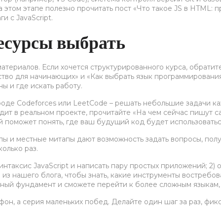
этом этапе полезно прочитать пост «Что такое JS в HTML: прос
 с JavaScript.
ресурсы выбрать
атериалов. Если хочется структурированного курса, обратит
во для начинающих» и «Как выбрать язык программирования,
ы и где искать работу.
оде Codeforces или LeetCode – решать небольшие задачи каж
ядит в реальном проекте, прочитайте «На чем сейчас пишут са
й поможет понять, где ваш будущий код будет использоватьс
пы и местные митапы дают возможность задать вопросы, полу
олько раз.
синтаксис JavaScript и написать пару простых приложений; 2) 
 из нашего блога, чтобы знать, какие инструменты востребова
чный фундамент и сможете перейти к более сложным языкам, т
фон, а серия маленьких побед. Делайте один шаг за раз, фик