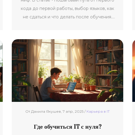
миф. В статье - пошаговый путь от первого
кода до первой работы, выбор языков, как
не сдаться и что делать после обучения.
Реальные примеры, без воды.
От Данила Якушев, 7 апр, 2025 /
Карьерa в IT
Где обучиться IT с нуля?