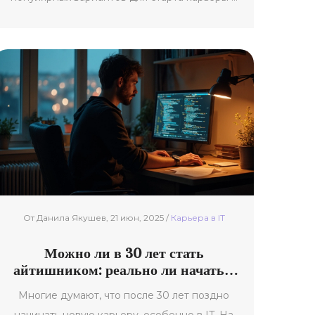
IT.
От Данила Якушев, 21 июн, 2025 /
Карьерa в IT
Можно ли в 30 лет стать
айтишником: реально ли начать с
нуля
Многие думают, что после 30 лет поздно