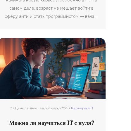
начинать новую карьеру, особенно в IT. На
самом деле, возраст не мешает войти в
сферу айти и стать программистом — важно
подходить к этому системно, готовиться к
трудностям и уметь правильно искать
информацию. В статье рассказываем, почему
взрослые новички часто более устойчивы,
как выбрать направление и где искать
бесплатные и платные ресурсы для
обучения. Даём честные советы про старт
без опыта, самопрезентацию и поиск
работы.
От Данила Якушев, 29 мар, 2025 /
Карьерa в IT
Можно ли научиться IT с нуля?