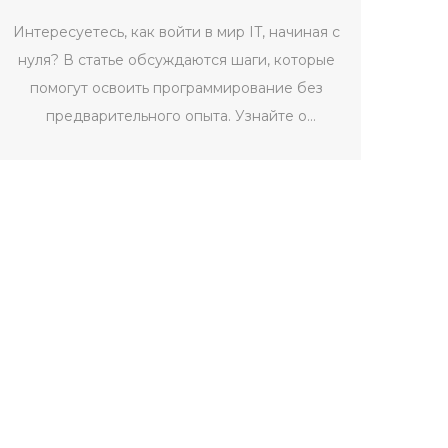
Интересуетесь, как войти в мир IT, начиная с
нуля? В статье обсуждаются шаги, которые
помогут освоить программирование без
предварительного опыта. Узнайте о
полезных ресурсах, мотивации и создании
первых проектов. Статья подскажет, как
начать карьеру в IT, даже если вы никогда
ранее не занимались программированием.