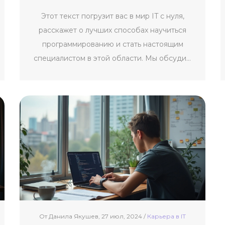
Этот текст погрузит вас в мир IT с нуля,
расскажет о лучших способах научиться
программированию и стать настоящим
специалистом в этой области. Мы обсудим
разные форматы обучения, например,
самостоятельное изучение, онлайн-курсы и
традиционные университеты. Также вы
найдете советы по выбору подходящей
программы и узнаете, как не потерять
мотивацию в процессе обучения. Эта
информация окажется полезной тем, кто
хочет ступить на путь программирования, но
не знает, с чего начать.
От Данила Якушев, 27 июл, 2024 /
Карьерa в IT