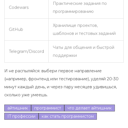
Практические задания по
Codewars
программированию
Хранилище проектов,
GitHub
шаблонов и тестовых заданий
Чаты для общения и быстрой
Telegram/Discord
поддержки
И не распыляйся: выбери первое направление
(например, фронтенд или тестирование), уделяй 20-30
минут каждый день, и через пару месяцев удивишься,
сколько уже умеешь.
айтишник
программист
что делает айтишник
IT профессии
как стать программистом