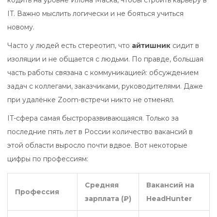
кодить на уровне Илона Маска, чтобы строить карьеру в
IT. Важно мыслить логически и не бояться учиться
новому.
Часто у людей есть стереотип, что
айтишник
сидит в
изоляции и не общается с людьми. По правде, большая
часть работы связана с коммуникацией: обсуждением
задач с коллегами, заказчиками, руководителями. Даже
при удалёнке Zoom-встречи никто не отменял.
IT-сфера самая быстроразвивающаяся. Только за
последние пять лет в России количество вакансий в
этой области выросло почти вдвое. Вот некоторые
цифры по профессиям:
Средняя
Вакансий на
Профессия
зарплата (₽)
HeadHunter