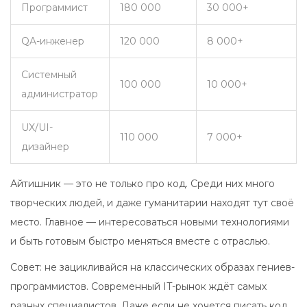
Программист
180 000
30 000+
QA-инженер
120 000
8 000+
Системный
100 000
10 000+
администратор
UX/UI-
110 000
7 000+
дизайнер
Айтишник — это не только про код. Среди них много
творческих людей, и даже гуманитарии находят тут своё
место. Главное — интересоваться новыми технологиями
и быть готовым быстро меняться вместе с отраслью.
Совет: не зацикливайся на классических образах гениев-
программистов. Современный IT-рынок ждёт самых
разных специалистов. Даже если не хочется писать код,