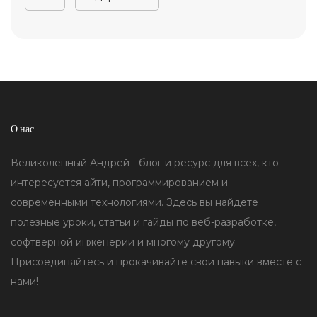
О нас
Великолепный Андрей - блог и ресурс для всех, кто
интересуется айти, программированием и
современными технологиями. Здесь вы найдете
полезные уроки, статьи и гайды по веб-разработке,
софтверной инженерии и многому другому.
Присоединяйтесь и прокачивайте свои навыки вместе с
нами!