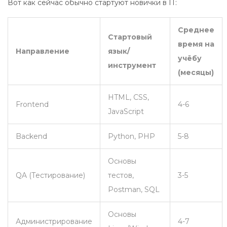
Вот как сейчас обычно стартуют новички в IT:
Среднее
Стартовый
время на
Направление
язык/
учёбу
инструмент
(месяцы)
HTML, CSS,
Frontend
4-6
JavaScript
Backend
Python, PHP
5-8
Основы
QA (Тестирование)
тестов,
3-5
Postman, SQL
Основы
Администрирование
4-7