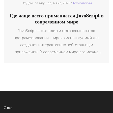
От Данила Якушев, 4 янв, 2025 /
Технологии
Где чаще всего применяется JavaScript в
современном мире
JavaScript — это один из ключевых языков
программирования, широко используемый для
создания интерактивных веб-страниц и
приложений. В современном мире его можно
найти везде: от веб-разработки до серверных
приложений и мобильных устройств. Эта статья
рассматривает основные области использования
JavaScript, такие как интерактивность на веб-
страницах, серверные технологии, мобильные
приложения и даже игры. Мы также разберем, как
JavaScript помогает разработчикам создавать
О нас
более динамичные и привлекательные интерфейсы