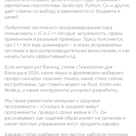
зарплатные перспективы JavaScript, Python, Go и других,
даёт советы по выбору в зависимости от бюджета и
целей.
Любителей системного программирования пора
познакомить с «C и C++ сегодня: актуальность, сферы
применения и реальные примеры». Здесь поясняется,
где C++ всё ещё доминирует – в играх, встраиваемых
системах и высокопроизводительных вычислениях, и как
начать писать эффективный код.
Если интересует бэкенд, статья «Технологии для
бэкенда в 2024: какие языки и фреймворки выбирают
профессионалы» поможет понять, какие стеки сейчас
востребованы, где ставить акцент на Rust, Kotlin или
Node.js, и какие инструменты ускоряют разработку.
Мы также разместили материал о здоровье
программиста – «Сколько в среднем живут
программисты: правда о сроке жизни в IT». Он
рассказывает, как сидячий образ влияет на организм и
какие простые упражнения могут продлить карьеру.
Каждая статья снабжена чек‑листом, набором полезных