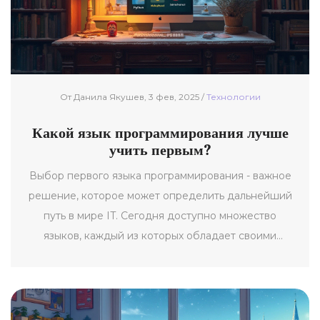
От Данила Якушев, 3 фев, 2025 /
Технологии
Какой язык программирования лучше
учить первым?
Выбор первого языка программирования - важное
решение, которое может определить дальнейший
путь в мире IT. Сегодня доступно множество
языков, каждый из которых обладает своими
особенностями и областью применения. Эта статья
поможет вам разобраться в основных
характеристиках популярных языков, таких как
Python, JavaScript и других, а также представить