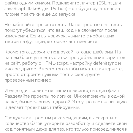
файлы одним кликом. Подключите линтер (ESLint для
JavaScript, flake8 для Python) – он будет ругать вас за
плохие практики ещё до запуска.
Не забывайте про автотесты. Даже простые unit‑тесты
помогут убедиться, что ваш код не сломается после
изменения. Если вы новичок, начните с небольших
тестов на функции, которые часто меняете.
Кроме того, держите под рукой готовые шаблоны. На
нашем блоге уже есть статьи про добавление скриптов
на сайт, работу с HTML‑script, настройку defer/async и
многое другое. Вместо того чтобы искать в интернете,
просто откройте нужный пост и скопируйте
проверенный пример.
И ещё один совет – не пишите весь код в один файл.
Разделяйте проекты по логике: UI‑компоненты в одной
папке, бизнес‑логику в другой. Это упрощает навигацию
и делает проект масштабируемым.
Следуя этим простым рекомендациям, вы сократите
количество багов, ускорите разработку и сделаете свой
код понятным даже для тех, кто только присоединился к