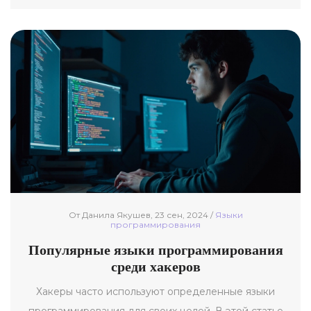
статья поможет понять, на каком языке стоит писать
программное обеспечение для различных
проектов. Кроме того, здесь вы найдете советы по
выбору языка в зависимости от задачи и уровня
разработчика.
От Данила Якушев, 23 сен, 2024 /
Языки
программирования
Популярные языки программирования
среди хакеров
Хакеры часто используют определенные языки
программирования для своих целей. В этой статье