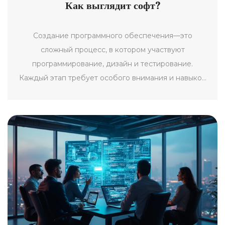
Как выглядит софт?
Создание программного обеспечения—это
сложный процесс, в котором участвуют
программирование, дизайн и тестирование.
Каждый этап требует особого внимания и навыков
как личных, так и технических. Важно понимать, как
софт выглядит не только визуально, но и на уровне
кода и архитектуры. Узнайте о роли интерфейсов,
современных подходах к дизайну и секретах
эффективного кодирования. Разобраться в этих
аспектах помогает выбрать правильные
инструменты и методы для успешной разработки.