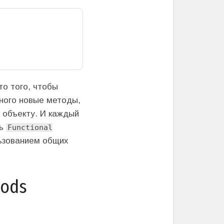
о того, чтобы
тного новые методы,
 объекту. И каждый
ль
Functional
ьзованием общих
hods