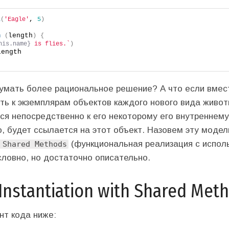
, 
l
(
'Eagle'
5
)
length
n
(
)
{
his.name}
 is flies.`
)
length
мать более рациональное решение? А что если вмест
ть к экземплярам объектов каждого нового вида живо
я непосредственно к его некоторому его внутреннему
о, будет ссылается на этот объект. Назовем эту моде
(функциональная реализация с испол
 Shared Methods
словно, но достаточно описательно.
 Instantiation with Shared Met
т кода ниже: