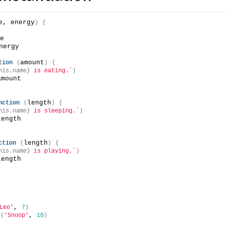
e, energy
)
{
e
nergy
amount
tion
(
)
{
his.name}
 is eating.`
)
amount
length
nction
(
)
{
his.name}
 is sleeping.`
)
length
length
ction
(
)
{
his.name}
 is playing.`
)
length
, 
Leo'
7
)
, 
l
(
'Snoop'
10
)