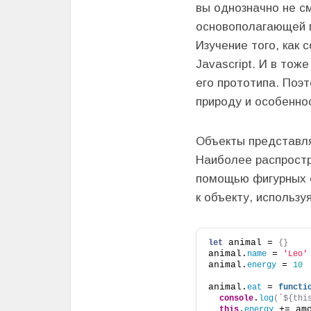
вы однозначно не см
основополагающей п
Изучение того, как 
Javascript. И в тож
его прототипа. Поэ
природу и особеннос
Объекты представля
Наиболее распростр
помощью фигурных 
к объекту, использу
 animal = 
let
{
}
animal.
 = 
name
'Leo'
animal.
 = 
energy
10
animal.
 = 
eat
functi
.
console
log
(
`
${thi
.
 += am
this
energy