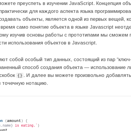
ожете преуспеть в изучении JavaScript. Концепция об
рактически для каждого аспекта языка программирован
создавать объекты, является одной из первых вещей, к
е время само понятие объекта в языке Javascript неотд
тому изучив основы работы с прототипами мы сможем г
ти использования объектов в Javascript.
ют собой особый тип данных, состоящий из пар “ключ
аненный способ создания объекта — использование ли
скобок
. И далее вы можете произвольно добавлят
{}
я точечную нотацию.
amount
on
(
)
{
s.name}
 is eating.`
)
ount