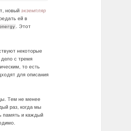
экземпляр
ят, новый
редать ей в
. Этот
energy
тствуют некоторые
 дело с тремя
ическим, то есть
дходят для описания
ды. Тем не менее
ый раз, когда мы
ь память и каждый
одимо.