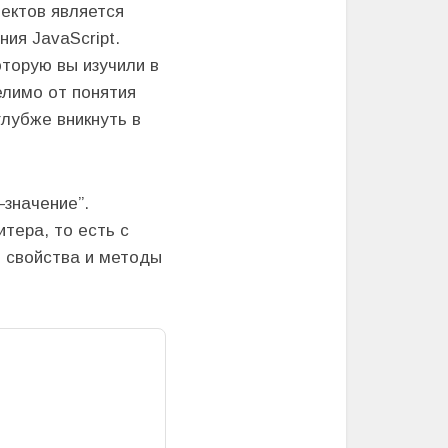
ъектов является
ия JavaScript.
оторую вы изучили в
елимо от понятия
лубже вникнуть в
–значение”.
тера, то есть с
ь свойства и методы