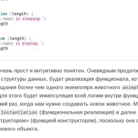
length
tion
(
)
{
s.name}
 is sleeping.`
)
ngth
length
ion
(
)
{
s.name}
 is playing.`
)
ngth
 очень прост и интуитивно понятен. Очевидным продол
к структуры данных, будет реализация функционала, к
здания более чем одного экземпляра животного
anima
я этого будет инкапсуляция всей логики внутри функц
кий раз, когда нам нужно создавать новое животное. 
(функциональная реализация) и далее
 Instantiation
труктором» (функцией-конструктором), поскольку она 
нового объекта.