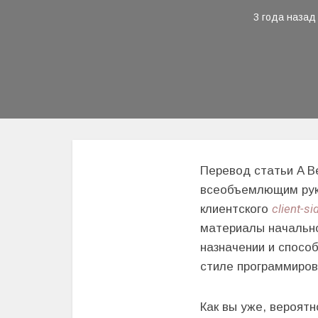
3 года назад
Перевод статьи A Be
всеобъемлющим руко
client-si
клиентского
материалы начально
назначении и спосо
стиле программиров
Как вы уже, вероятн