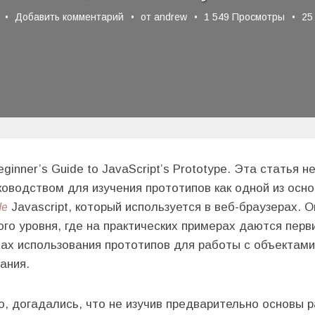
Добавить комментарий
от
andrew
1 549 Просмотры
25 
ginner’s Guide to JavaScript’s Prototype. Эта статья н
водством для изучения прототипов как одной из осно
de
Javascript, который используется в веб-браузерах. 
го уровня, где на практических примерах даются перв
бах использования прототипов для работы с объектам
ания.
о, догадались, что не изучив предварительно основы 