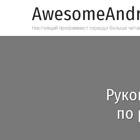
AwesomeAnd
Настоящий программист гораздо больше читае
Руко
по 