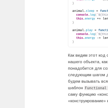
}
animal.
 = 
sleep
func
.
console
log
(
`
${thi
.
 += le
this
energy
}
animal.
 = 
play
funct
.
console
log
(
`
${thi
.
 -= le
this
energy
}
Как видим этот код
нашего объекта, ка
понадобится для со
следующим шагом дл
будем вызывать вся
шаблон
Functional
саму функцию «конс
«конструирование» 