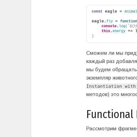
 eagle = 
const
Anima
eagle.
 = 
fly
functio
.
console
log
(
`
${t
.
 += 
this
energy
}
Сможем ли мы приду
каждый раз добавля
мы будем обращатьс
экземпляр животног
Instantiation with
методов) это много
Functional
Рассмотрим фрагмен