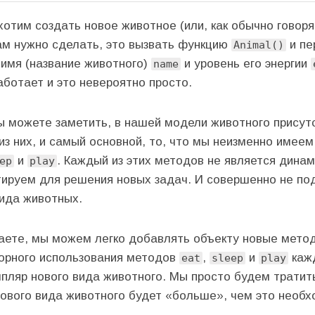
хотим создать новое животное (или, как обычно говор
 нам нужно сделать, это вызвать функцию
и пе
Animal()
 имя (название животного)
и уровень его энергии
name
аботает и это невероятно просто.
вы можете заметить, в нашей модели животного прису
из них, и самый основной, то, что мы неизменно имеем
и
. Каждый из этих методов не является динам
ep
play
ируем для решения новых задач. И совершенно не по
ида животных.
знаете, мы можем легко добавлять объекту новые мето
торного использования методов
,
и
кажд
eat
sleep
play
мпляр нового вида животного. Мы просто будем тратит
нового вида животного будет «больше», чем это необх