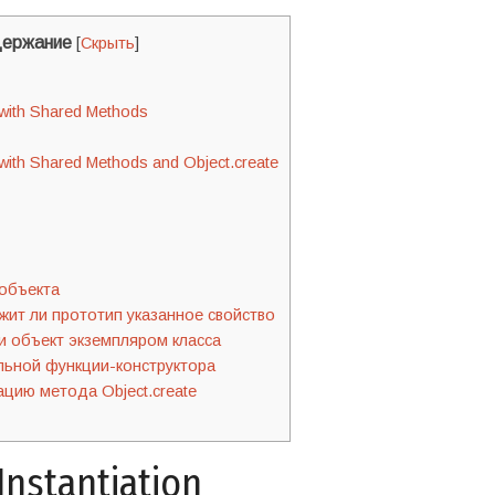
ержание
[
Скрыть
]
n with Shared Methods
n with Shared Methods and Object.create
объекта
жит ли прототип указанное свойство
и объект экземпляром класса
льной функции-конструктора
цию метода Object.create
Instantiation