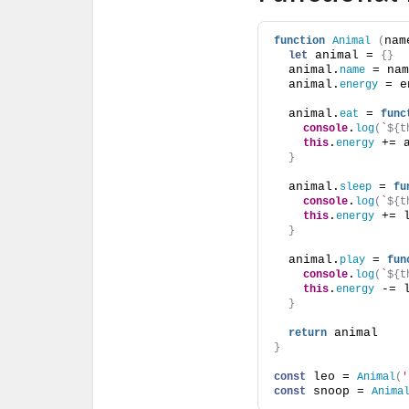
nam
function
Animal
(
 animal = 
let
{
}
  animal.
 = nam
name
  animal.
 = e
energy
  animal.
 = 
eat
func
.
console
log
(
`
${t
.
 += 
this
energy
}
  animal.
 = 
sleep
fu
.
console
log
(
`
${t
.
 += 
this
energy
}
  animal.
 = 
play
fun
.
console
log
(
`
${t
.
 -= 
this
energy
}
 animal
return
}
 leo = 
const
Animal
(
'
 snoop = 
const
Anima