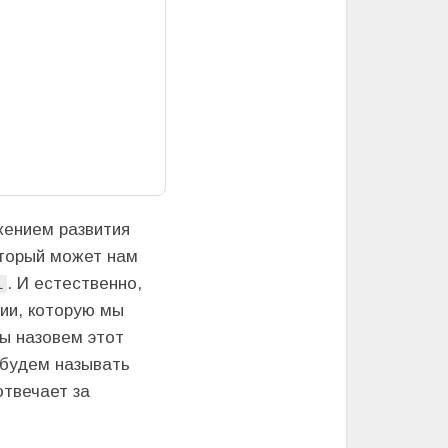
жением развития
оторый может нам
. И естественно,
l
ии, которую мы
Мы назовем этот
 будем называть
отвечает за