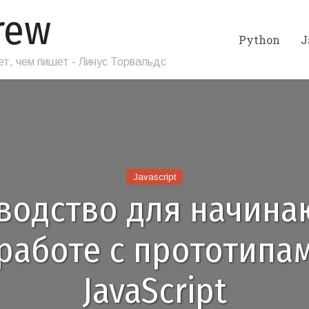
rew
Python
J
т, чем пишет - Линус Торвальдс
Javascript
водство для начин
работе с прототипа
JavaScript