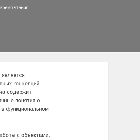
время чтения
е является
вных концепций
Она содержит
ичные понятия о
и в функциональном
работы с объектами,