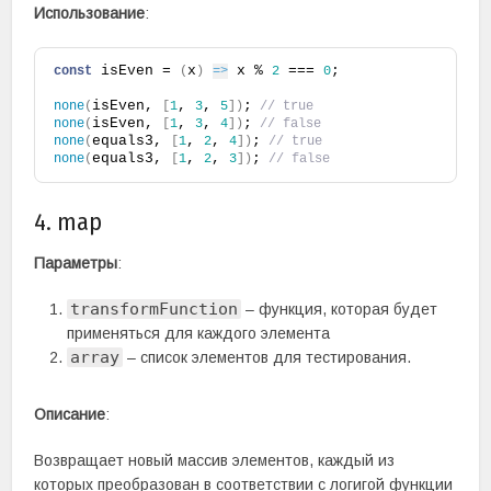
Использование
:
 isEven = 
x
 x % 
 === 
;
const
(
)
=>
2
0
isEven, 
, 
, 
;
none
(
[
1
3
5
]
)
 // true
isEven, 
, 
, 
;
none
(
[
1
3
4
]
)
 // false
equals3, 
, 
, 
;
none
(
[
1
2
4
]
)
 // true
equals3, 
, 
, 
;
none
(
[
1
2
3
]
)
 // false
4. map
Параметры
:
transformFunction
– функция, которая будет
применяться для каждого элемента
array
– список элементов для тестирования.
Описание
:
Возвращает новый массив элементов, каждый из
которых преобразован в соответствии с логигой функции