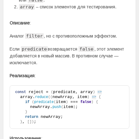
false
или
.
array
– список элементов для тестирования.
Описание
:
filter
Аналог
, но с противоположным эффектом.
predicate
false
Если
возвращается
, этот элемент
добавляется в новый массив. В противном случае —
исключается.
Реализация
:
 reject = 
predicate, array
const
(
)
=>
  array.
newArray, item
reduce
(
(
)
=>
{
item
 === 
if
(
predicate
(
)
false
)
{
      newArray.
item
;
push
(
)
}
 newArray;
return
, 
;
}
[
]
)
Использование
: