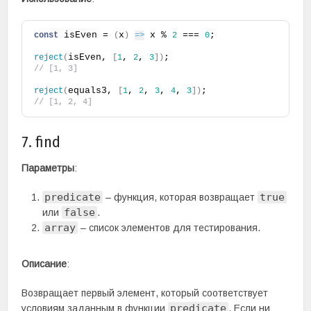
 isEven = 
x
 x % 
 === 
;
const
(
)
=>
2
0
isEven, 
, 
, 
;
reject
(
[
1
2
3
]
)
// [1, 3]
equals3, 
, 
, 
, 
, 
;
reject
(
[
1
2
3
4
3
]
)
// [1, 2, 4]
7. find
Параметры
:
predicate
true
– функция, которая возвращает
false
или
.
array
– список элементов для тестирования.
Описание
:
Возвращает первый элемент, который соответствует
predicate
условиям заданным в функции
. Если ни