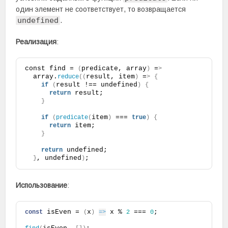
один элемент не соответствует, то возвращается
undefined
.
Реализация
:
const find = 
predicate, array
 =
(
)
>
  array.
result, item
 =
reduce
((
)
>
{
result !== undefined
if
(
)
{
 result;
return
}
item
 === 
if
(
predicate
(
)
true
)
{
 item;
return
}
 undefined;
return
, undefined
;
}
)
Использование
:
 isEven = 
x
 x % 
 === 
;
const
(
)
=>
2
0