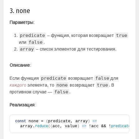
3. none
Параметры
:
predicate
true
– функция, которая возвращает
false
или
.
array
– список элементов для тестирования.
Описание
:
predicate
false
Если функция
возвращает
для
none
true
каждого
элемента, то
возвращает
. В
false
противном случае —
.
Реализация
:
 none = 
predicate, array
const
(
)
=>
  array.
acc, value
 !acc && !
va
reduce
(
(
)
=>
predicate
(