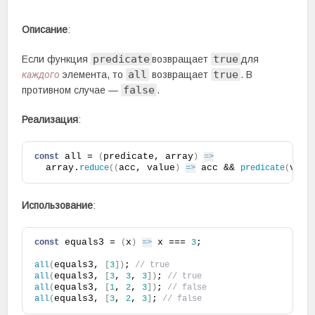
Описание
:
predicate
true
Если функция
возвращает
для
all
true
каждого
элемента, то
возвращает
. В
false
противном случае —
.
Реализация
:
 all = 
predicate, array
const
(
)
=>
  array.
acc, value
 acc && 
valu
reduce
(
(
)
=>
predicate
(
Использование
:
 equals3 = 
x
 x === 
;
const
(
)
=>
3
equals3, 
;
all
(
[
3
]
)
 // true
equals3, 
, 
, 
;
all
(
[
3
3
3
]
)
 // true
equals3, 
, 
, 
;
all
(
[
1
2
3
]
)
 // false
equals3, 
, 
, 
;
all
(
[
3
2
3
]
 // false