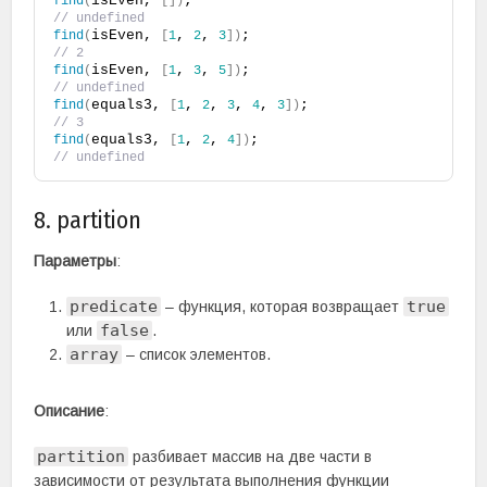
isEven, 
; 
find
(
[
]
)
// undefined
isEven, 
, 
, 
; 
find
(
[
1
2
3
]
)
// 2
isEven, 
, 
, 
; 
find
(
[
1
3
5
]
)
// undefined
equals3, 
, 
, 
, 
, 
; 
find
(
[
1
2
3
4
3
]
)
// 3
equals3, 
, 
, 
; 
find
(
[
1
2
4
]
)
// undefined
8. partition
Параметры
:
predicate
true
– функция, которая возвращает
false
или
.
array
– список элементов.
Описание
:
partition
разбивает массив на две части в
зависимости от результата выполнения функции