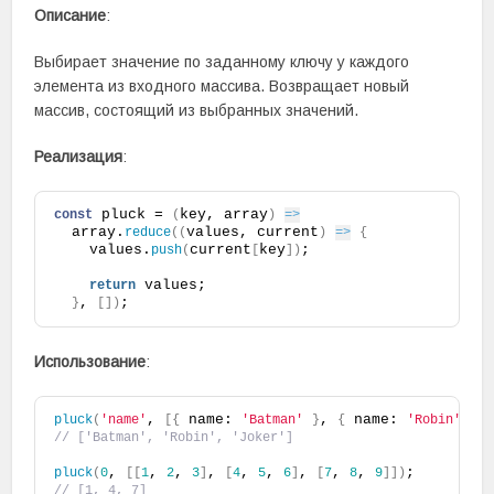
Описание
:
Выбирает значение по заданному ключу у каждого
элемента из входного массива. Возвращает новый
массив, состоящий из выбранных значений.
Реализация
:
 pluck = 
key, array
const
(
)
=>
  array.
values, current
reduce
(
(
)
=>
{
    values.
current
key
;
push
(
[
]
)
 values;
return
, 
;
}
[
]
)
Использование
:
, 
 name: 
, 
 name: 
,
pluck
(
'name'
[
{
'Batman'
}
{
'Robin'
}
// ['Batman', 'Robin', 'Joker']
, 
, 
, 
, 
, 
, 
, 
, 
, 
;
pluck
(
0
[
[
1
2
3
]
[
4
5
6
]
[
7
8
9
]
]
)
// [1, 4, 7]