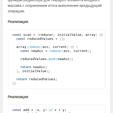
функции редьюсера для текущего элемента входного
массива с сохранением итога выполнения предыдущей
операции.
Реализация
:
 scan = 
reducer, initialValue, array
const
(
)
=>
{
 reducedValues = 
;
const
[
]
  array.
acc, current
reduce
(
(
)
=>
{
 newAcc = 
acc, current
;
const
reducer
(
)
    reducedValues.
newAcc
;
push
(
)
 newAcc;
return
, initialValue
;
}
)
 reducedValues;
return
;
}
Реализация
:
 add = 
x, y
 x + y;
const
(
)
=>