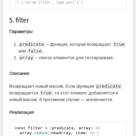
// ['dlroW olleH', 'pam evol I']
5. filter
Параметры
:
predicate
true
– функция, которая возвращает
false
или
.
array
– список элементов для тестирования.
Описание
:
predicate
Возвращает новый массив. Если функция
true
возвращается
, то этот элемент добавляется в
новый массив. В противном случае — исключается.
Реализация
:
 filter = 
predicate, array
const
(
)
=>
  array.
newArray, item
reduce
(
(
)
=>
{