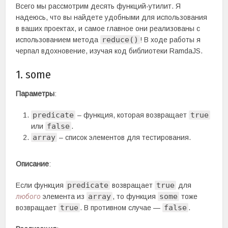
Всего мы рассмотрим десять функций-утилит. Я
надеюсь, что вы найдете удобными для использования
в ваших проектах, и самое главное они реализованы с
reduce()
использованием метода
! В ходе работы я
черпал вдохновение, изучая код библиотеки RamdaJS.
1. some
Параметры
:
predicate
true
– функция, которая возвращает
false
или
.
array
– список элементов для тестирования.
Описание
:
predicate
true
Если функция
возвращает
для
array
some
любого
элемента из
, то функция
тоже
true
false
возвращает
. В противном случае —
.