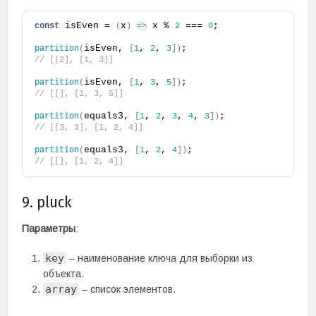
 isEven = 
x
 x % 
 === 
;
const
(
)
=>
2
0
isEven, 
, 
, 
;
partition
(
[
1
2
3
]
)
// [[2], [1, 3]]
isEven, 
, 
, 
;
partition
(
[
1
3
5
]
)
// [[], [1, 3, 5]]
equals3, 
, 
, 
, 
, 
;
partition
(
[
1
2
3
4
3
]
)
// [[3, 3], [1, 2, 4]]
equals3, 
, 
, 
;
partition
(
[
1
2
4
]
)
// [[], [1, 2, 4]]
9. pluck
Параметры
:
key
– наименование ключа для выборки из
объекта.
array
– список элементов.