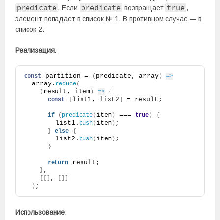
predicate
predicate
true
. Если
возвращает
,
элемент попадает в список № 1. В противном случае — в
список 2.
Реализация
:
 partition = 
predicate, array
const
(
)
=>
  array.
reduce
(
result, item
(
)
=>
{
list1, list2
 = result;
const
[
]
item
 === 
if
(
predicate
(
)
true
)
{
        list1.
item
;
push
(
)
}
else
{
        list2.
item
;
push
(
)
}
 result;
return
,
}
, 
[
[
]
[
]
]
;
)
Использование
: