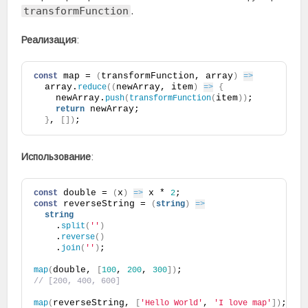
transformFunction
.
Реализация
:
 map = 
transformFunction, array
const
(
)
=>
  array.
newArray, item
reduce
(
(
)
=>
{
    newArray.
item
;
push
(
transformFunction
(
)
)
 newArray;
return
, 
;
}
[
]
)
Использование
:
 double = 
x
 x * 
;
const
(
)
=>
2
 reverseString = 
const
(
string
)
=>
string
    .
split
(
''
)
    .
reverse
(
)
    .
;
join
(
''
)
double, 
, 
, 
;
map
(
[
100
200
300
]
)
// [200, 400, 600]
reverseString, 
, 
;
map
(
[
'Hello World'
'I love map'
]
)