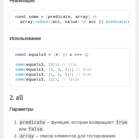
Реализация
:
 some = 
predicate, array
const
(
)
=>
  array.
acc, value
 acc || 
valu
reduce
(
(
)
=>
predicate
(
Использование
 equals3 = 
x
 x === 
;
const
(
)
=>
3
equals3, 
;
some
(
[
3
]
)
 // true
equals3, 
, 
, 
;
some
(
[
3
3
3
]
)
 // true
equals3, 
, 
, 
;
some
(
[
1
2
3
]
)
 // true
equals3, 
;
some
(
[
2
]
)
 // false
2. all
Параметры
:
predicate
true
– функция, которая возвращает
false
или
.
array
– список элементов для тестирования.