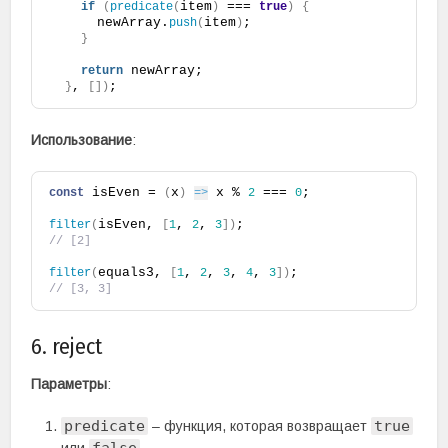
item
 === 
if
(
predicate
(
)
true
)
{
      newArray.
item
;
push
(
)
}
 newArray;
return
, 
;
}
[
]
)
Использование
:
 isEven = 
x
 x % 
 === 
;
const
(
)
=>
2
0
isEven, 
, 
, 
;
filter
(
[
1
2
3
]
)
// [2]
equals3, 
, 
, 
, 
, 
;
filter
(
[
1
2
3
4
3
]
)
// [3, 3]
6. reject
Параметры
:
predicate
true
– функция, которая возвращает