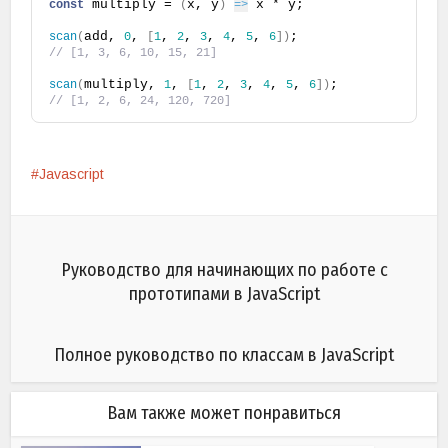
 multiply = 
x, y
 x * y;
const
(
)
=>
add, 
, 
, 
, 
, 
, 
, 
;
scan
(
0
[
1
2
3
4
5
6
]
)
// [1, 3, 6, 10, 15, 21]
multiply, 
, 
, 
, 
, 
, 
, 
;
scan
(
1
[
1
2
3
4
5
6
]
)
// [1, 2, 6, 24, 120, 720]
Javascript
Руководство для начинающих по работе с
прототипами в JavaScript
Полное руководство по классам в JavaScript
Вам также может понравиться