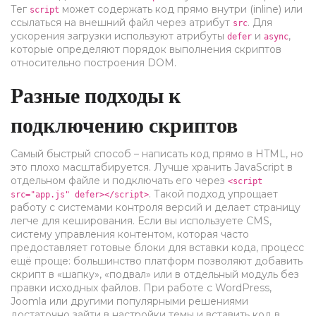
Тег
может содержать код прямо внутри (inline) или
script
ссылаться на внешний файл через атрибут
. Для
src
ускорения загрузки используют атрибуты
и
,
defer
async
которые определяют порядок выполнения скриптов
относительно построения DOM.
Разные подходы к
подключению скриптов
Самый быстрый способ – написать код прямо в HTML, но
это плохо масштабируется. Лучше хранить JavaScript в
отдельном файле и подключать его через
<script
. Такой подход упрощает
src="app.js" defer></script>
работу с системами контроля версий и делает страницу
легче для кеширования. Если вы используете
CMS
,
систему управления контентом, которая часто
предоставляет готовые блоки для вставки кода
, процесс
ещё проще: большинство платформ позволяют добавить
скрипт в «шапку», «подвал» или в отдельный модуль без
правки исходных файлов. При работе с WordPress,
Joomla или другими популярными решениями
достаточно зайти в настройки темы и вставить код в