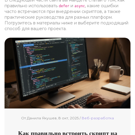
В следующей части сайта вы найдёте статьи о том, как
правильно использовать
и
, какие ошибки
defer
async
часто встречаются при внедрении скриптов, а также
практические руководства для разных платформ.
Погрузитесь в материалы ниже и выберите подходящий
способ для вашего проекта.
От Данила Якушев, 8 окт, 2025 /
Веб-разработка
Как правильно встроить скрипт на