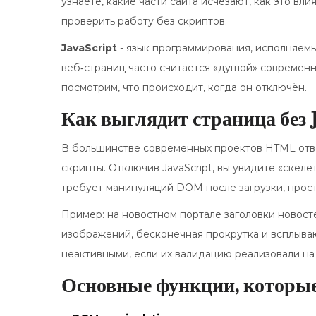
узнаете, какие части сайта исчезают, как это в
проверить работу без скриптов.
JavaScript
-
язык программирования, исполняемы
веб‑страниц
часто считается «душой» современны
посмотрим, что происходит, когда он отключён.
Как выглядит страница без J
В большинстве современных проектов HTML отвеч
скрипты. Отключив JavaScript, вы увидите «скелет
требует манипуляций DOM после загрузки, прост
Пример: на новостном портале заголовки новост
изображений, бесконечная прокрутка и всплываю
неактивными, если их валидацию реализовали на
Основные функции, которые