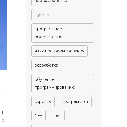
веб-разработка
Python
программное
обеспечение
язык программирования
разработка
обучение
программированию
на
скрипты
программист
 а
C++
Java
 с