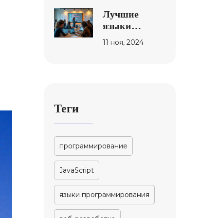
Лучшие
языки
программирования
11 ноя, 2024
для изучения
в 2024 году
Теги
программирование
JavaScript
языки программирования