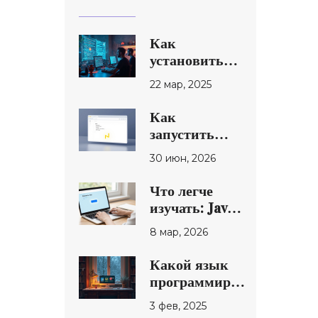
Как
установить
скрипт на
22 мар, 2025
сайт?
Простые
Как
шаги и
запустить
полезные
скрипт на
30 июн, 2026
советы
странице:
полный гид
Что легче
по JavaScript
изучать: Java
или
8 мар, 2026
JavaScript для
создания
Какой язык
скриптов для
программирования
сайта?
лучше учить
3 фев, 2025
первым?