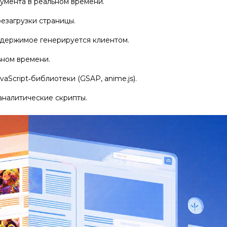
умента в реальном времени.
езагрузки страницы.
содержимое генерируется клиентом.
ьном времени.
aScript‑библиотеки (GSAP, anime.js).
аналитические скрипты.