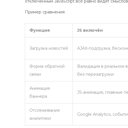
отключённым JavaScript всё равно видят смыслов
Пример сравнения:
Функция
JS включён
Загрузка новостей
AJAX‑подгрузка, бескон
Форма обратной
Валидация в реальном в
связи
без перезагрузки
Анимация
JS‑анимация, плавные 
баннера
Отслеживание
Google Analytics, событ
аналитики