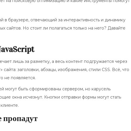
лияет на поисковую оптимизацию и какие инструменты помогут
й в браузере, отвечающий за интерактивность и динамику
х сайтов. Но стоит ли полагаться только на него? Давайте
avaScript
ает лишь за разметку, а весь контент подгружается через
» сайта: заголовки, абзацы, изображения, стили CSS. Всё, что
о не появляется.
ей могут быть сформированы сервером, но карусель
щие окна исчезнут. Кнопки отправки формы могут стать
 клиенте.
 пропадут