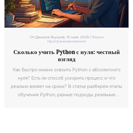
От Данила Якушев, 10 мая, 2025 /
Языки
программирования
Сколько учить Python с нуля: честный
взгляд
Как быстро можно освоить Python с абсолютного
нуля? Есть ли способ ускорить процесс и что
реально влияет на сроки? В статье разберём этапы
обучения Python, разные подходы, реальные
трудности и что можно сделать, чтобы дойти до
первых проектов быстрее. Всё по делу, без
лишней воды – только практические советы и
цифры. Узнай, чего ждать и как не сойти с