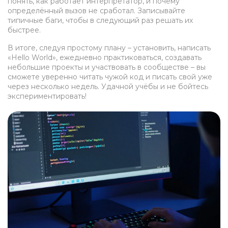
понять, как работает интерпретатор, и почему
определённый вызов не сработал. Записывайте
типичные баги, чтобы в следующий раз решать их
быстрее.
В итоге, следуя простому плану – установить, написать
«Hello World», ежедневно практиковаться, создавать
небольшие проекты и участвовать в сообществе – вы
сможете уверенно читать чужой код и писать свой уже
через несколько недель. Удачной учёбы и не бойтесь
экспериментировать!