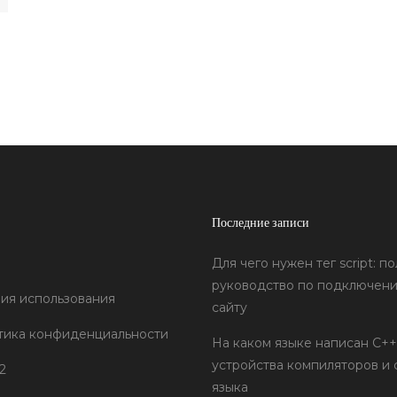
Последние записи
Для чего нужен тег script: п
руководство по подключени
ия использования
сайту
тика конфиденциальности
На каком языке написан C++
устройства компиляторов и 
2
языка