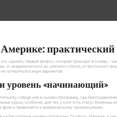
 Америке: практический
это сделать, первый вопрос, который приходит в голову, – к
ах: от академического до уличного сленга, от восточного акц
 не потеряться в море вариантов.
сли уровень «начинающий»
mmunity college или в онлайн‑программу, где преподаватели
ые курсы, особенно для тех, у кого есть статус беженца или
ых фраз и привыкаете к американскому произношению.
е на бесплатные онлайн‑платформы: Duolingo, Memrise, а та