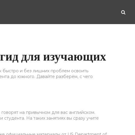
 гид для изучающих
ак быстро и без лишних проблем освоить
ента до южного. Давайте разберём, с чего
 говорят на привычном для вас английском.
 студента. На таких занятиях вы сразу учите
кже официальные материалы от US Department of