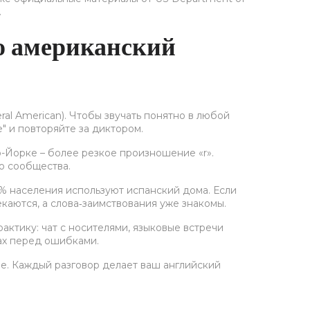
.
но американский
al American). Чтобы звучать понятно в любой
e" и повторяйте за диктором.
ью-Йорке – более резкое произношение «r».
ю сообщества.
 % населения используют испанский дома. Если
каются, а слова‑заимствования уже знакомы.
рактику: чат с носителями, языковые встречи
рах перед ошибками.
ое. Каждый разговор делает ваш английский