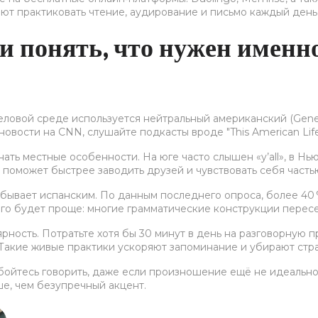
яют практиковать чтение, аудирование и письмо каждый день
и понять, что нужен имен
еловой среде используется нейтральный американский (Gener
новости на CNN, слушайте подкасты вроде "This American Lif
нать местные особенности. На юге часто слышен «y’all», в Н
поможет быстрее заводить друзей и чувствовать себя часть
о бывает испанским. По данным последнего опроса, более 40
ого будет проще: многие грамматические конструкции пересе
рность. Потратьте хотя бы 30 минут в день на разговорную п
. Такие живые практики ускоряют запоминание и убирают ст
е бойтесь говорить, даже если произношение ещё не идеальн
е, чем безупречный акцент.