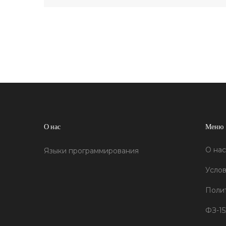
О нас
Меню
О нас
Языки программирования
Услов
Поли
ФЗ-15