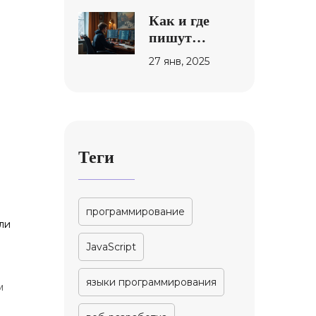
тег script,
Как и где
defer/async и
пишут
примеры
скрипты для
27 янв, 2025
веб-сайтов:
советы и
стратегии
Теги
программирование
ли
JavaScript
языки программирования
м