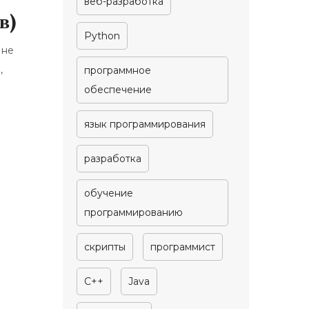
веб-разработка
в)
Python
не
,
программное
обеспечение
язык программирования
разработка
обучение
программированию
скрипты
программист
C++
Java