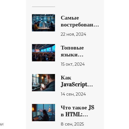
Самые
востребованные
языки
22 ноя, 2024
программирования
и их
Топовые
особенности
языки
программирования
15 окт, 2024
для успешной
карьеры в IT
Как
JavaScript
изменяет ваш
14 сен, 2024
смартфон:
полезные
Что такое JS
советы и
в HTML:
факты
простое
8 сен, 2025
ни
объяснение,