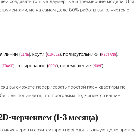
щей создавать точные двумерные и трехмерные модели
. Для
струментами, но на самом деле 80% работы выполняется с
: линии (
), круги (
), прямоугольники (
).
LINE
CIRCLE
RECTANG
 (
), копирование (
), перемещение (
).
ERASE
COPY
MOVE
.
месяц вы сможете перерисовать простой план квартиры по
убеж: вы понимаете, что программа подчиняется вашим
2D-черчением (1-3 месяца)
во инженеров и архитекторов проводят львиную долю време