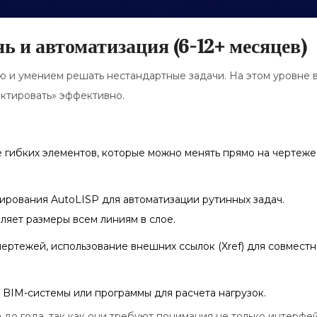
ь и автоматизация (6-12+ месяцев)
ю и умением решать нестандартные задачи. На этом уровне 
ектировать» эффективно.
 гибких элементов, которые можно менять прямо на чертеже
рования AutoLISP для автоматизации рутинных задач.
ляет размеры всем линиям в слое.
ертежей, использование внешних ссылок (Xref) для совмест
 BIM-системы или программы для расчета нагрузок.
 до года, так как они требуют понимания не только интерфей