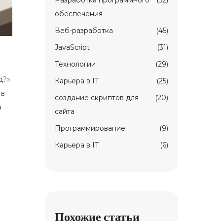
Разработка программного
(52)
обеспечения
Веб-разработка
(45)
JavaScript
(31)
Технологии
(29)
д?»
Карьерa в IT
(25)
 в
создание скриптов для
(20)
а
сайта
Программирование
(9)
Карьера в IT
(6)
Похожие статьи