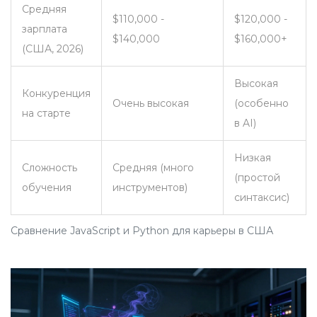
Средняя
$110,000 -
$120,000 -
зарплата
$140,000
$160,000+
(США, 2026)
Высокая
Конкуренция
Очень высокая
(особенно
на старте
в AI)
Низкая
Сложность
Средняя (много
(простой
обучения
инструментов)
синтаксис)
Сравнение JavaScript и Python для карьеры в США