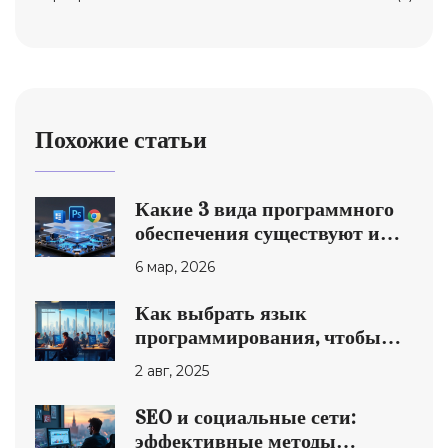
Похожие статьи
Какие 3 вида программного
обеспечения существуют и
чем они отличаются
6 мар, 2026
Как выбрать язык
программирования, чтобы
заработать большие деньги в
2 авг, 2025
2025 году
SEO и социальные сети:
эффективные методы