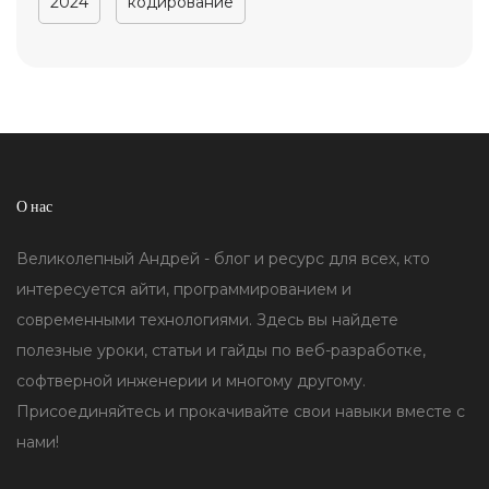
2024
кодирование
О нас
Великолепный Андрей - блог и ресурс для всех, кто
интересуется айти, программированием и
современными технологиями. Здесь вы найдете
полезные уроки, статьи и гайды по веб-разработке,
софтверной инженерии и многому другому.
Присоединяйтесь и прокачивайте свои навыки вместе с
нами!