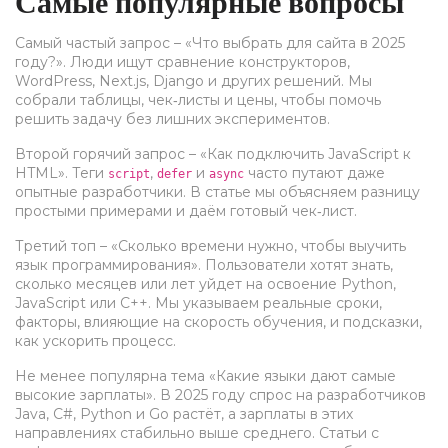
Самые популярные вопросы
Самый частый запрос – «Что выбрать для сайта в 2025
году?». Люди ищут сравнение конструкторов,
WordPress, Next.js, Django и других решений. Мы
собрали таблицы, чек‑листы и цены, чтобы помочь
решить задачу без лишних экспериментов.
Второй горячий запрос – «Как подключить JavaScript к
HTML». Теги
,
и
часто путают даже
script
defer
async
опытные разработчики. В статье мы объясняем разницу
простыми примерами и даём готовый чек‑лист.
Третий топ – «Сколько времени нужно, чтобы выучить
язык программирования». Пользователи хотят знать,
сколько месяцев или лет уйдет на освоение Python,
JavaScript или C++. Мы указываем реальные сроки,
факторы, влияющие на скорость обучения, и подсказки,
как ускорить процесс.
Не менее популярна тема «Какие языки дают самые
высокие зарплаты». В 2025 году спрос на разработчиков
Java, C#, Python и Go растёт, а зарплаты в этих
направлениях стабильно выше среднего. Статьи с