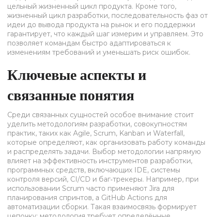
цельный жизненный цикл продукта. Кроме того,
жизненный цикл разработки
,
последовательность фаз от
идеи до вывода продукта на рынок и его поддержки
гарантирует, что каждый шаг измерим и управляем. Это
позволяет командам быстро адаптироваться к
изменениям требований и уменьшать риск ошибок.
Ключевые аспекты и
связанные понятия
Среди связанных сущностей особое внимание стоит
уделить
методологиям разработки
,
совокупностям
практик, таких как Agile, Scrum, Kanban и Waterfall
,
которые определяют, как организовать работу команды
и распределять задачи. Выбор методологии напрямую
влияет на эффективность
инструментов разработки
,
программных средств, включающих IDE, системы
контроля версий, CI/CD и баг‑трекеры
. Например, при
использовании Scrum часто применяют Jira для
планирования спринтов, а GitHub Actions для
автоматизации сборки. Такая взаимосвязь формирует
цепочку: методология требует определённые