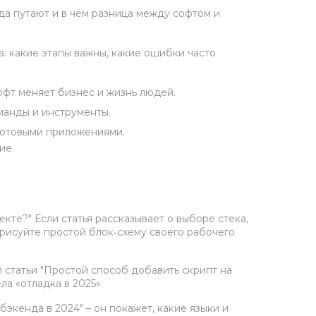
да путают и в чём разница между софтом и
а: какие этапы важны, какие ошибки часто
офт меняет бизнес и жизнь людей.
оманды и инструменты.
 готовыми приложениями.
ие.
екте?" Если статья рассказывает о выборе стека,
арисуйте простой блок‑схему своего рабочего
 статьи "Простой способ добавить скрипт на
а «отладка в 2025».
экенда в 2024" – он покажет, какие языки и