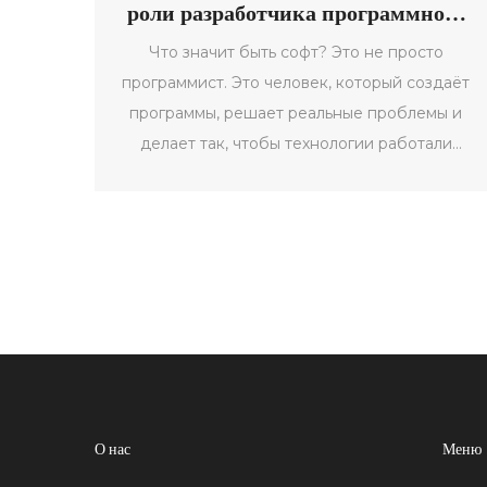
роли разработчика программного
обеспечения
Что значит быть софт? Это не просто
программист. Это человек, который создаёт
программы, решает реальные проблемы и
делает так, чтобы технологии работали
незаметно. Разбор роли, навыков и миссии
разработчика ПО.
О нас
Меню