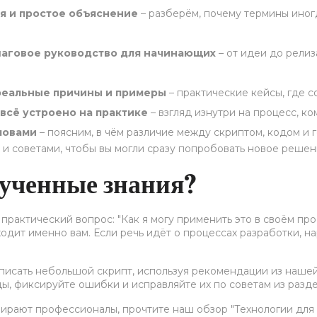
ия и простое объяснение
– разберём, почему термины иног
шаговое руководство для начинающих
– от идеи до релиз
реальные причины и примеры
– практические кейсы, где с
всё устроено на практике
– взгляд изнутри на процесс, к
ловами
– поясним, в чём различие между скриптом, кодом и
 и советами, чтобы вы могли сразу попробовать новое решен
лученные знания?
практический вопрос: "Как я могу применить это в своём про
ходит именно вам. Если речь идёт о процессах разработки, н
исать небольшой скрипт, используя рекомендации из нашей
цы, фиксируйте ошибки и исправляйте их по советам из раздел
бирают профессионалы, прочтите наш обзор "Технологии для б