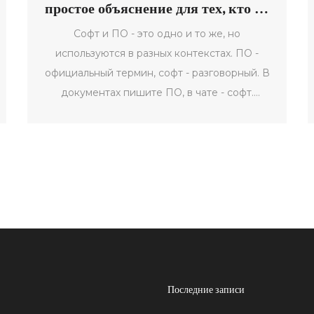
простое объяснение для тех, кто не
хочет путаться в терминах
Софт и ПО - это одно и то же, но
используются в разных контекстах. ПО -
официальный термин, софт - разговорный. В
документах пишите ПО, в чате - софт.
Понимание разницы помогает говорить
профессионально.
Последние записи