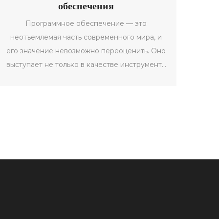
обеспечения
Программное обеспечение — это
неотъемлемая часть современного мира, и
его значение невозможно переоценить. Оно
выступает не только в качестве инструмента
для выполнения различных задач, но и как
ключевой элемент в построении новых
технологий. В статье рассматриваются
сущность и функции программного
обеспечения, примеры его применения и
роль в жизни человека. Цель — предоставить
практическое понимание программ и их
разработки.