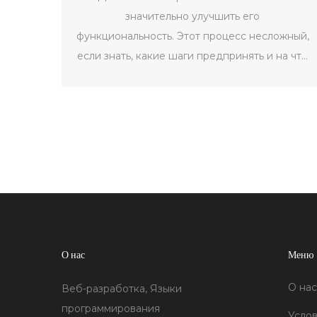
значительно улучшить его
функциональность. Этот процесс несложный,
если знать, какие шаги предпринять и на что
обратить внимание. Следуя базовым
рекомендациям, вы можете легко
интегрировать необходимые функции на
свой сайт. В статье рассмотрим, какой
скрипт выбрать и как его установить. В
результате, вы сможете добавить
интерактивность и повысить удобство
использования вашего ресурса.
О нас
Меню
О нас
Веб-разработка, Языки
программирования
Услов