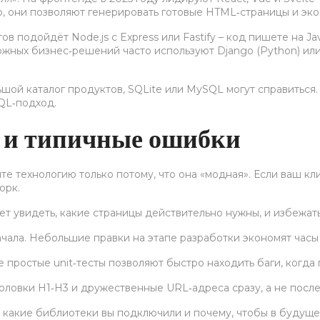
stro, они позволяют генерировать готовые HTML‑страницы и эк
в подойдёт Node.js с Express или Fastify – код пишете на Jav
ложных бизнес‑решений часто используют Django (Python) или
льшой каталог продуктов, SQLite или MySQL могут справитьс
SQL‑подход.
 и типичные ошибки
йте технологию только потому, что она «модная». Если ваш к
орк.
жет увидеть, какие страницы действительно нужны, и избежат
ачала. Небольшие правки на этапе разработки экономят часы 
 простые unit‑тесты позволяют быстро находить баги, когда 
головки H1‑H3 и дружественные URL‑адреса сразу, а не после
 какие библиотеки вы подключили и почему, чтобы в будущем