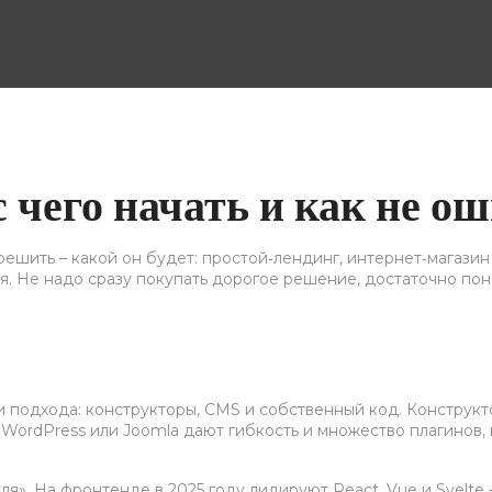
с чего начать и как не о
т решить – какой он будет: простой‑лендинг, интернет‑магаз
. Не надо сразу покупать дорогое решение, достаточно поня
подхода: конструкторы, CMS и собственный код. Конструктор
 WordPress или Joomla дают гибкость и множество плагинов,
уля». На фронтенде в 2025 году лидируют React, Vue и Svelte