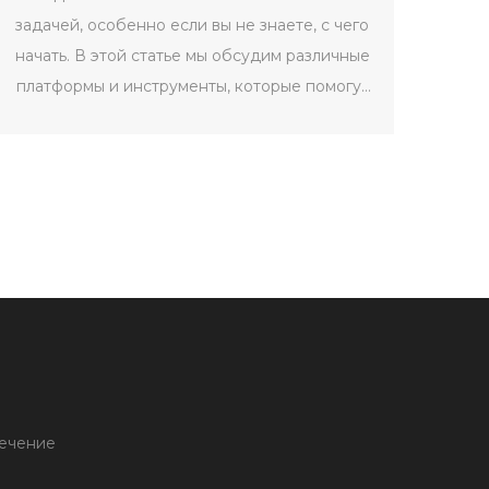
задачей, особенно если вы не знаете, с чего
начать. В этой статье мы обсудим различные
платформы и инструменты, которые помогут
вам в создании веб-сайта. Рассмотрим
плюсы и минусы популярных решений, а
также предоставим некоторые полезные
советы для новичков.
печение