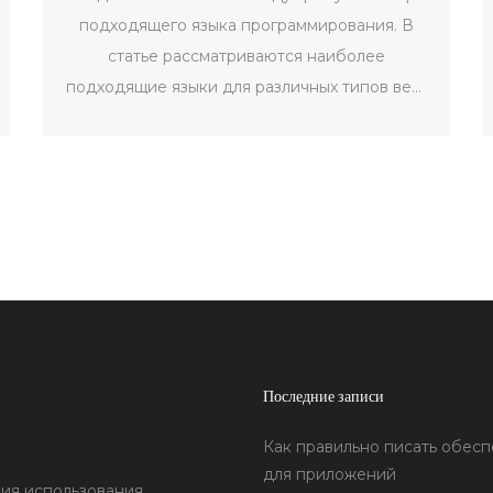
подходящего языка программирования. В
статье рассматриваются наиболее
подходящие языки для различных типов веб-
проектов. Будут освещены как проверенные
временем, так и новые технологии, которые
привлекли к себе внимание разработчиков.
Также предложены советы по выбору языка
в зависимости от навыков и требований
проекта.
Последние записи
Как правильно писать обес
для приложений
ия использования