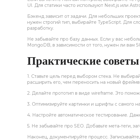
UI. Для статики часто используют Next.js или A
Бэкенд зависит от задачи. Для небольших проекто
нужен строгий тип, выбирайте TypeScript. Для с
разработку.
Не забывайте про базу данных. Если у вас небо
MongoDB, в зависимости от того, нужен ли вам 
Практические советы
1. Ставьте цель перед выбором стека. Не выбира
расширить его, чем переносить на новый фреймв
2. Делайте прототип в виде wireframe. Это помо
3. Оптимизируйте картинки и шрифты с самого н
4. Настройте автоматическое тестирование. Даже
5. Не забывайте про SEO. Добавьте мета‑теги, за
Наконец, документируйте процесс. Записывайте,