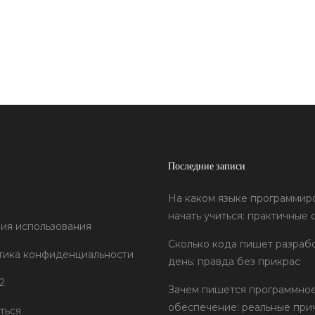
Последние записи
На каком языке программир
начать учиться: практичные 
ия использования
Сколько кода пишет разрабо
тика конфиденциальности
день: правда без прикрас
2
Зачем пишется программно
обеспечение: реальные при
ться