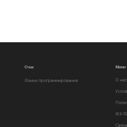
временем, так и новые технологии, которые
привлекли к себе внимание разработчиков.
Также предложены советы по выбору языка
в зависимости от навыков и требований
проекта.
О нас
Меню
О нас
Языки программирования
Услов
Поли
ФЗ-15
Связа