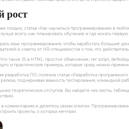
й рост
ше уже поздно, статья «Как научиться программированию в люб
 лучше всего, как планировать обучение и где искать первую
брать язык программирования, чтобы заработать большие ден
ателей и советы от HR‑специалистов о том, что действитель
то такое JS в HTML: простое объяснение, тег script, defer
sync и практические примеры, которые сразу можно применит
ьная разработка ПО, полезна статья «Разработка программно
 релиза, подчеркивая важность тестирования, командной ра
шних теоретических отступов. Вы найдёте чек‑листы, табли
йствию.
 в комментариях и делитесь своим опытом. Программировани
строить проекты, о которых мечтали.