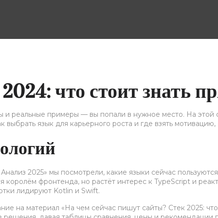
024: что стоит знать пр
ы и реальные примеры — вы попали в нужное место. На этой 
ак выбрать язык для карьерного роста и где взять мотивацию,
нологий
 Анализ 2025» мы посмотрели, какие языки сейчас пользуются
тся королём фронтенда, но растёт интерес к TypeScript и р
тки лидируют Kotlin и Swift.
ние на материал «На чем сейчас пишут сайты? Стек 2025: чт
гие решения, давая таблицы сравнения, цены и рекомендации 