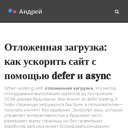
Отложенная загрузка:
как ускорить сайт с
помощью defer и async
When working with
отложенная загрузка
,
это метод
откладывания выполнения скриптов до построения
DOM‑дерева браузером
. Also known as
defer loading
, it
helps страницам загружаться быстрее, а пользователям —
получать контент без задержек.
JavaScript
язык, который
управляет интерактивностью в браузере
часто
размещают внизу страницы, но без правильных
атрибутов загрузка может блокировать рендеринг.