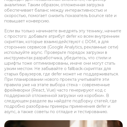
аналитики. Таким образом, отложенная загрузка
обеспечивает баланс между интерактивностью и
скоростью
, помогает снизить показатель bounce rate и
повышает конверсию.
Если вы только начинаете внедрять эту технику, начните
с простого: добавьте атрибут defer ко всем внутренним
скриптам, которые взаимодействуют с DOM, а для
сторонних сервисов (Google Analytics, рекламные сети)
используйте async. Проверьте порядок загрузки в
инструментах разработчика, убедитесь, что стили и
шрифты тоже оптимизированы, иначе они могут стать
узким местом. Не забывайте о fallback‑скриптах для
старых браузеров, где defer может не поддерживаться.
При планировании нового проекта учитывайте эти
правила уже на этапе выбора стека – современные
фреймворки (React, Vue) часто генерируют код с
поддержкой отложенной загрузки «из коробки». В
следующем разделе вы найдёте подборку статей, где
подробно разобраны примеры применения defer и
async, а также советы по отладке и тестированию.