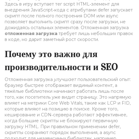
Здесь в игру вступает
тег script
HTML‑элемент для
внедрения JavaScript‑кода
с атрибутами
defer
запускает
скрипт после полного построения DOM
или
async
позволяет выполнить скрипт сразу после загрузки, не
дожидаясь остальных элементов
. Отложенная загрузка
отложенная загрузка
требует лишь небольших правок
в коде, но дарит заметный рост скорости.
Почему это важно для
производительности и SEO
Отложенная загрузка
улучшает
пользовательский опыт:
браузер быстрее отображает видимый контент, а
тяжёлые библиотеки начинают работать лишь после
того, как посетитель уже видит страницу. Это напрямую
влияет на метрики Core Web Vitals, такие как LCP и FID,
которые влияют на позицию в поиске. Кроме того,
кеширование и CDN‑сервера работают эффективнее,
когда большие скрипты не блокируют первичную
загрузку HTML. При правильном применении defer,
скрипты сохраняют порядок выполнения, а async
подходит для независимых библиотек, например