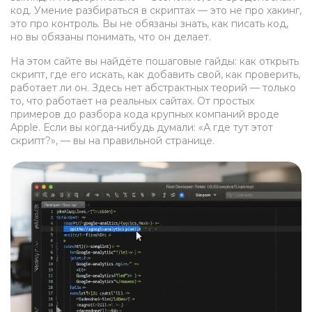
код. Умение разбираться в скриптах — это не про хакинг,
это про контроль. Вы не обязаны знать, как писать код,
но вы обязаны понимать, что он делает.
На этом сайте вы найдёте пошаговые гайды: как открыть
скрипт, где его искать, как добавить свой, как проверить,
работает ли он. Здесь нет абстрактных теорий — только
то, что работает на реальных сайтах. От простых
примеров до разбора кода крупных компаний вроде
Apple. Если вы когда-нибудь думали: «А где тут этот
скрипт?», — вы на правильной странице.