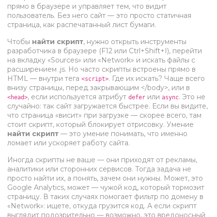
прямо в браузере и управляет тем, что видит
пользователь
. Без него сайт — это просто статичная
страница, как распечатанный лист бумаги.
Чтобы
найти скрипт
, нужно открыть инструменты
разработчика в браузере (F12 или Ctrl+Shift+I), перейти
на вкладку «Sources» или «Network» и искать файлы с
расширением .js. Но часто скрипты встроены прямо в
HTML — внутри тега
. Где их искать? Чаще всего
<script>
внизу страницы, перед закрывающим </body>, или в
, если используется атрибут
или
. Это не
<head>
defer
async
случайно: так сайт загружается быстрее. Если вы видите,
что страница «висит» при загрузке — скорее всего, там
стоит скрипт, который блокирует отрисовку. Умение
найти скрипт
— это умение понимать, что именно
ломает или ускоряет работу сайта.
Иногда скрипты не ваше — они приходят от рекламы,
аналитики или сторонних сервисов. Тогда задача не
просто найти их, а понять, зачем они нужны. Может, это
Google Analytics, может — чужой код, который тормозит
страницу. В таких случаях помогает фильтр по домену в
«Network»: ищете, откуда грузится код. А если скрипт
выглядит подозрительно — возможно, это вредоносный