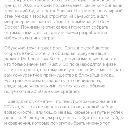
Нельзя рассматривать языки в изоляции – важен весь
тренд IT 2025
, который подсказывает, какие комбинации
технологий будут востребованы. Например, популярный
стек Next.js + Node.js строится на JavaScript, а для
микросервисов часто выбирают комбинацию Go +
Docker. Понимание этих связей помогает собрать
оптимальный стек, сократить время разработки и
избежать лишних затрат.
Обучение тоже играет роль. Большие сообщества,
открытые библиотеки и обширная документация
делают Python и JavaScript доступными даже для тех,
кто только начинает. Rust и Go пока находятся в фазе
активного роста, поэтому их изучение сейчас может дать
вам конкурентное преимущество в ближайшие годы.
Если рассматривать зарплаты, то специалисты,
владеющие несколькими из этих языков, обычно
получают на 20‑30 % выше среднего.
Подводя итог, отметим, что
язык программирования
в
2025 году — это не просто синтаксис, а целый набор
возможностей, влияющих на ваш карьерный путь и успех
проекта. В следующем разделе вы найдёте статьи, гайды
и сравнения, которые помогут выбрать именно тот