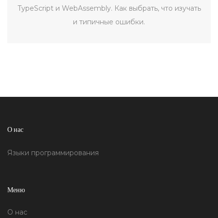
TypeScript и WebAssembly. Как выбрать, что изучать
и типичные ошибки.
О нас
Языки программирования
Меню
О нас