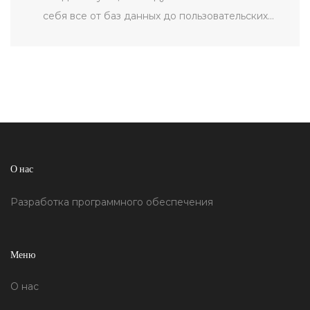
себя все от баз данных до пользовательских
интерфейсов. Разработка ПО требует анализа
архитектуры, компонентов и их взаимосвязей,
чтобы создать стабильный и надежный продукт.
Узнайте, какие основные элементы входят в
современное программное обеспечение и как они
формируются для обеспечения функциональности
и производительности.
О нас
Разработка программного обеспечения
Меню
О нас