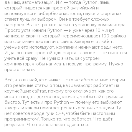
данных, автоматизация, ИИ — тогда
Python
,
язык,
который пишется как простой английский и
используется в кибербезопасности, науке и стартапах
станет лучшим выбором. Он не требует сложных
настроек. Вы не тратите часы на установку компилятора.
Просто установили Python — и уже через 10 минут
написали скрипт, который переименовывает 100 файлов
или скачивает картинки с сайта. Хакеры его любят,
учёные его используют, компании нанимают ради него.
И да, он тоже простой для старта. Главное — не пытаться
учить всё сразу. Не нужно знать, как устроен
компилятор, чтобы написать первую программу. Нужно
просто начать.
Всё, что вы найдёте ниже — это не абстрактные теории.
Это реальные статьи о том, как JavaScript работает на
крупнейших сайтах, почему его отключают, как его
искать в коде, где его подключать, чтобы сайт грузился
быстро. Тут есть и про Python — почему его выбирают
хакеры, и как он помогает решать реальные задачи. Тут
нет советов вроде "учи C++, чтобы быть настоящим
программистом". Только то, что работает. Что даёт
результат. Что не заставляет сдаваться.