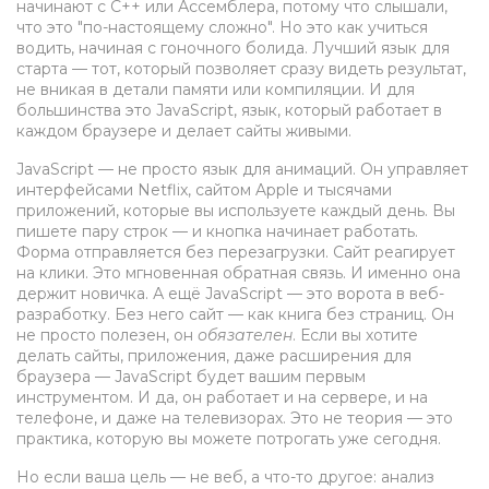
начинают с C++ или Ассемблера, потому что слышали,
что это "по-настоящему сложно". Но это как учиться
водить, начиная с гоночного болида. Лучший язык для
старта — тот, который позволяет сразу видеть результат,
не вникая в детали памяти или компиляции. И для
большинства это
JavaScript
,
язык, который работает в
каждом браузере и делает сайты живыми
.
JavaScript — не просто язык для анимаций. Он управляет
интерфейсами Netflix, сайтом Apple и тысячами
приложений, которые вы используете каждый день. Вы
пишете пару строк — и кнопка начинает работать.
Форма отправляется без перезагрузки. Сайт реагирует
на клики. Это мгновенная обратная связь. И именно она
держит новичка. А ещё JavaScript — это ворота в веб-
разработку. Без него сайт — как книга без страниц. Он
не просто полезен, он
обязателен
. Если вы хотите
делать сайты, приложения, даже расширения для
браузера — JavaScript будет вашим первым
инструментом. И да, он работает и на сервере, и на
телефоне, и даже на телевизорах. Это не теория — это
практика, которую вы можете потрогать уже сегодня.
Но если ваша цель — не веб, а что-то другое: анализ