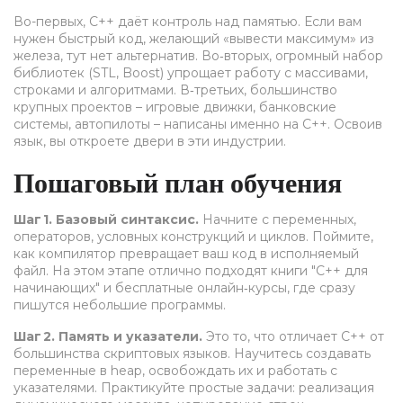
Во-первых, C++ даёт контроль над памятью. Если вам
нужен быстрый код, желающий «вывести максимум» из
железа, тут нет альтернатив. Во‑вторых, огромный набор
библиотек (STL, Boost) упрощает работу с массивами,
строками и алгоритмами. В‑третьих, большинство
крупных проектов – игровые движки, банковские
системы, автопилоты – написаны именно на C++. Освоив
язык, вы откроете двери в эти индустрии.
Пошаговый план обучения
Шаг 1. Базовый синтаксис.
Начните с переменных,
операторов, условных конструкций и циклов. Поймите,
как компилятор превращает ваш код в исполняемый
файл. На этом этапе отлично подходят книги "C++ для
начинающих" и бесплатные онлайн‑курсы, где сразу
пишутся небольшие программы.
Шаг 2. Память и указатели.
Это то, что отличает C++ от
большинства скриптовых языков. Научитесь создавать
переменные в heap, освобождать их и работать с
указателями. Практикуйте простые задачи: реализация