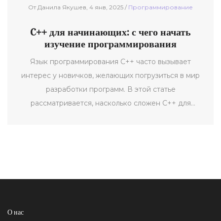
От Данила Якушев, 4 янв, 2025 /
Программирование
C++ для начинающих: с чего начать
изучение программирования
Язык программирования C++ часто вызывает
интерес у новичков, желающих погрузиться в мир
разработки программ. В этой статье
рассматривается, насколько сложен C++ для
изучения начинающим программистам, а также
предлагаются советы по успешному обучению. Мы
обсудим преимущества и недостатки выбора C++ в
качестве первого языка программирования и
расскажем, с чего именно начать свою учебу.
Особое внимание будет уделено языковым
особенностям, которые делают C++
О нас
привлекательным для многих и помогут обрести