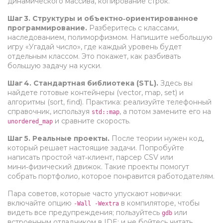
динамического массива, копирование строк.
Шаг 3. Структуры и объектно‑ориентированное
программирование.
Разберитесь с классами,
наследованием, полиморфизмом. Напишите небольшую
игру «Угадай число», где каждый уровень будет
отдельным классом. Это покажет, как разбивать
большую задачу на куски.
Шаг 4. Стандартная библиотека (STL).
Здесь вы
найдете готовые контейнеры (vector, map, set) и
алгоритмы (sort, find). Практика: реализуйте телефонный
справочник, используя
, а потом замените его на
std::map
и сравните скорость.
unordered_map
Шаг 5. Реальные проекты.
После теории нужен код,
который решает настоящие задачи. Попробуйте
написать простой чат‑клиент, парсер CSV или
мини‑физический движок. Такие проекты помогут
собрать портфолио, которое понравится работодателям.
Пара советов, которые часто упускают новички:
включайте опцию
в компиляторе, чтобы
-Wall -Wextra
видеть все предупреждения; пользуйтесь
или
gdb
встроенным отладчиком в IDE; и не бойтесь читать