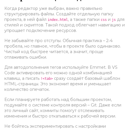
Когда редактор уже выбран, важно правильно
структурировать файлы. Создайте отдельную папку
проекта, в ней файл
, а также папки
и
для
index.html
css
js
стилей и скриптов. Такой подход облегчает навигацию и
упрощает подключение ресурсов.
Не забывайте про отступы. Обычная практика – 2‑4
пробела, но главное, чтобы в проекте было одинаково.
Чистый код быстрее читается, а значит, проще
отлаживать ошибки.
Для автодополнения тегов используйте Emmet. В VS
Code активировать его можно одной комбинацией
клавиш, а писать
сразу создаёт базовый шаблон
!<tab>
HTML‑страницы. Это экономит время и уменьшает
количество опечаток.
Если планируете работать над большим проектом,
подумайте о системе контроля версий – Git. Даже если
это личный сайт, коммиты помогут отслеживать
изменения и быстро откатываться к рабочей версии.
Не бойтесь экспериментировать с настройками