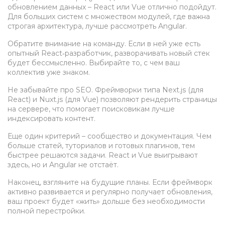
обновлением данных – React или Vue отлично подойдут.
Для больших систем с множеством модулей, где важна
строгая архитектура, лучше рассмотреть Angular.
Обратите внимание на команду. Если в ней уже есть
опытный React‑разработчик, разворачивать новый стек
будет бессмысленно. Выбирайте то, с чем ваш
коллектив уже знаком.
Не забывайте про SEO. Фреймворки типа Next.js (для
React) и Nuxt.js (для Vue) позволяют рендерить страницы
на сервере, что помогает поисковикам лучше
индексировать контент.
Еще один критерий – сообщество и документация. Чем
больше статей, туториалов и готовых плагинов, тем
быстрее решаются задачи. React и Vue выигрывают
здесь, но и Angular не отстаёт.
Наконец, взгляните на будущие планы. Если фреймворк
активно развивается и регулярно получает обновления,
ваш проект будет «жить» дольше без необходимости
полной перестройки.