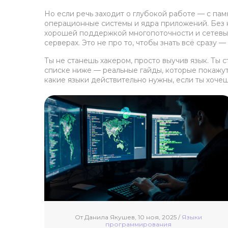
Но если речь заходит о глубокой работе — с па
операционные системы и ядра приложений
. Без
хорошей поддержкой многопоточности и сетевы
серверах. Это не про то, чтобы знать всё сразу 
Ты не станешь хакером, просто выучив язык. Ты ст
списке ниже — реальные гайды, которые покажут, 
какие языки действительно нужны, если ты хочеш
От Данила Якушев, 10 ноя, 2025 /
Языки
программирования