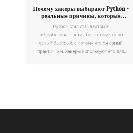
Почему хакеры выбирают Python -
реальные причины, которые
делают его идеальным
Python стал стандартом в
инструментом
кибербезопасности - не потому что он
самый быстрый, а потому что он самый
практичный. Хакеры используют его для
автоматизации атак, анализа уязвимостей и
работы в любых условиях - без сложных
настроек и с тысячами готовых
инструментов.