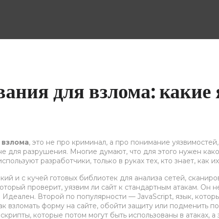
ания для взлома: какие
 взлома
,
это не про криминал, а про понимание уязвимостей,
 не для разрушения
. Многие думают, что для этого нужен как
пользуют разработчики, только в руках тех, кто знает, как их
бкий и с кучей готовых библиотек для анализа сетей, сканир
который проверит, уязвим ли сайт к стандартным атакам. Он
? Идеален. Второй по популярности —
JavaScript
,
язык, котор
 как взломать форму на сайте, обойти защиту или подменить п
скрипты, которые потом могут быть использованы в атаках, а 