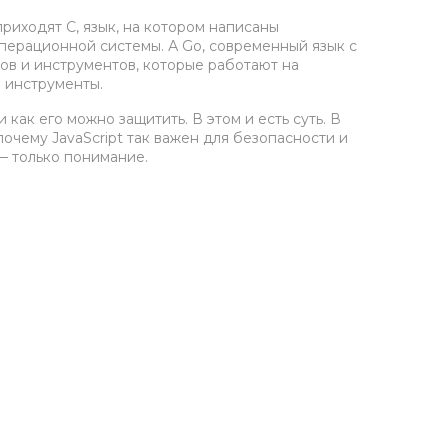
 приходят
C
,
язык, на котором написаны
 операционной системы. А
Go
,
современный язык с
ров и инструментов, которые работают на
е инструменты.
 как его можно защитить. В этом и есть суть. В
почему JavaScript так важен для безопасности и
 — только понимание.