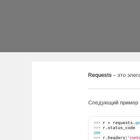
Requests
– это элег
Следующий пример 
 r = requests.
>>>
ge
 r.status_code
>>>
200
 r.headers
>>>
[
'cont