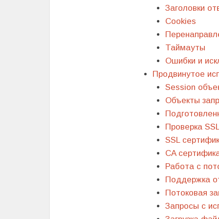
Заголовки от
Cookies
Перенаправле
Таймауты
Ошибки и ис
Продвинутое ис
Session объе
Объекты запр
Подготовлен
Проверка SSL
SSL сертифик
CA сертифик
Работа с по
Поддержка от
Потоковая за
Запросы с ис