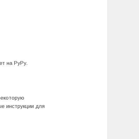
ет на PyPy.
некоторую
ые инструкции для