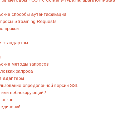
лов методом POST с Content-Type:multipart/form-data
ьские способы аутентификации
просы Streaming Requests
е прокси
е стандартам
ы
ьские методы запросов
оловках запроса
е адаптеры
льзование определенной версии SSL
 или неблокирующий?
ловков
оединений