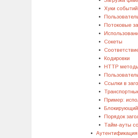
Загрузка фай
Хуки событий
Пользовател
Потоковые за
Использовани
Сокеты
Соответстви
Кодировки
HTTP метод
Пользовател
Ссылки в заг
Транспортны
Пример: испо
Блокирующий
Порядок заго
Тайм-ауты с
Аутентификация