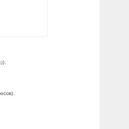
ng
).
осов).