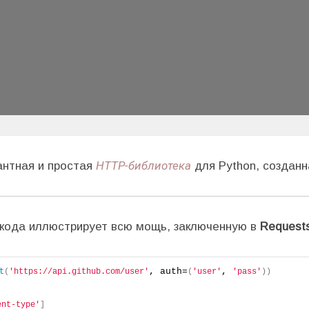
HTTP-библиотека
антная и простая
для Python, созданн
кода иллюстрирует всю мощь, заключенную в
Request
, auth=
, 
t
(
'https://api.github.com/user'
(
'user'
'pass'
))
ent-type'
]