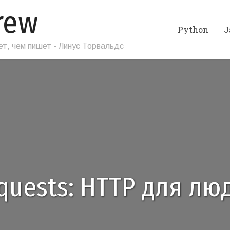
rew
Python
J
т, чем пишет - Линус Торвальдс
quests: HTTP для лю