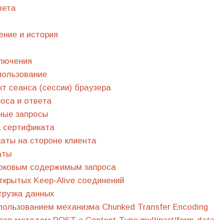
вета
ние и история
ключения
пользование
кт сеанса (сессии) браузера
оса и ответа
ные запросы
 сертификата
аты на стороне клиента
аты
токовым содержимым запроса
крытых Keep-Alive соединений
грузка данных
пользованием механизма Chunked Transfer Encoding