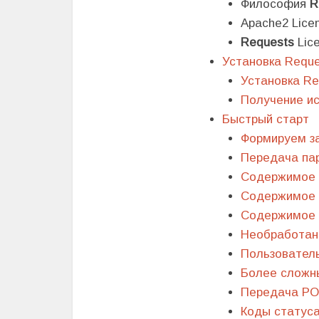
Философия
R
Apache2 Lice
Requests
Lic
Установка Requ
Установка Re
Получение ис
Быстрый старт
Формируем з
Передача па
Содержимое 
Содержимое 
Содержимое 
Необработан
Пользователь
Более сложн
Передача POS
Коды статуса