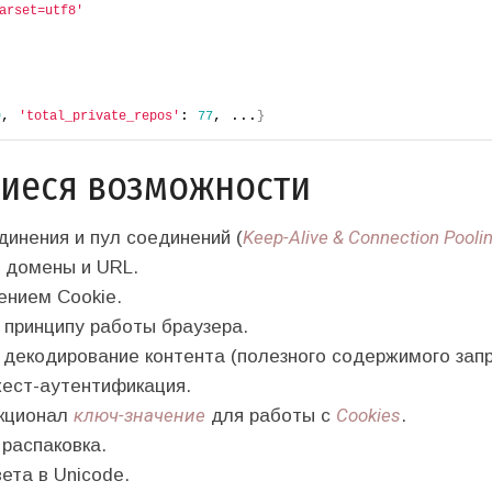
arset=utf8'
, 
: 
, ...
9
'total_private_repos'
77
}
иеся возможности
Keep-Alive & Connection Pooli
инения и пул соединений (
домены и URL.
ением Cookie.
 принципу работы браузера.
декодирование контента (полезного содержимого запр
жест-аутентификация.
ключ-значение
Cookies
кционал
для работы с
.
распаковка.
ета в Unicode.