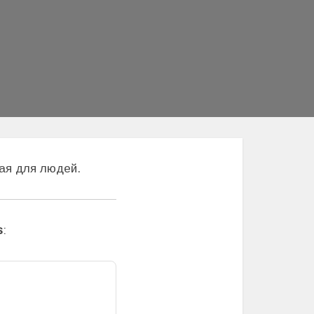
ая для людей.
s
: