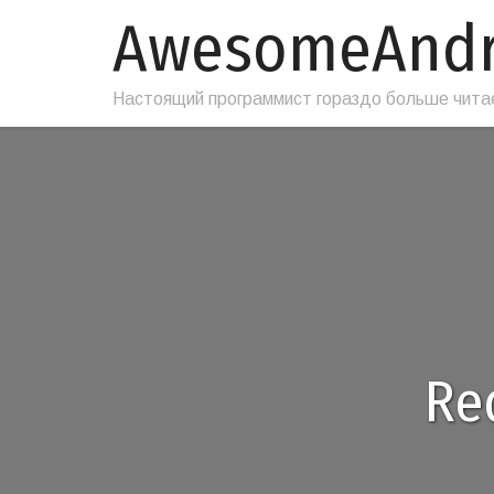
AwesomeAnd
Настоящий программист гораздо больше читае
Re