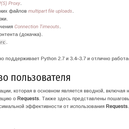
(S) Proxy
.
multipart file uploads
ьких файлов
.
зки.
Connection Timeouts
ючения
.
онтента (докачка).
.
rc
 поддерживает Python 2.7 и 3.4–3.7 и отлично работа
во пользователя
ации, которая в основном является вводной, включая 
мацию о
Requests
. Также здесь представлены пошагов
симальной эффективности от использования
Requests
.