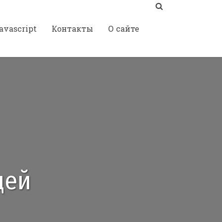
avascript
Контакты
О сайте
дей