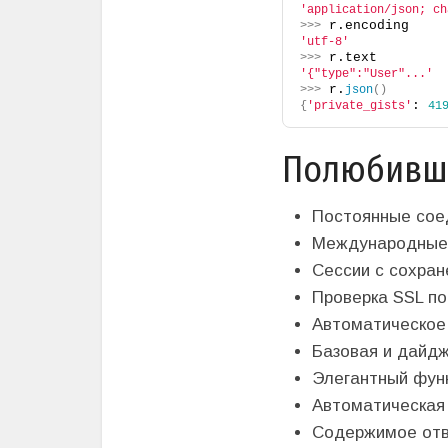
'application/json; ch
 r.encoding
>>>
'utf-8'
 r.text
>>>
'{"type":"User"...'
 r.
>>>
json
()
: 
{
'private_gists'
41
Полюбивш
Постоянные соед
Международные 
Сессии с сохран
Проверка SSL по
Автоматическое 
Базовая и дайд
Элегантный фун
Автоматическая 
Содержимое отв