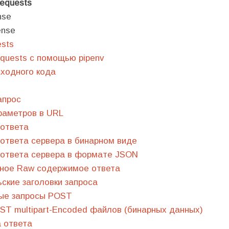
equests
nse
ense
ests
quests с помощью pipenv
ходного кода
апрос
раметров в URL
ответа
ответа сервера в бинарном виде
ответа сервера в формате JSON
ное Raw содержимое ответа
ские заголовки запроса
ые запросы POST
T multipart-Encoded файлов (бинарных данных)
 ответа